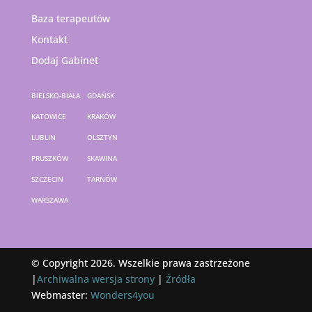
Baza terapeutów
Kontakt
Dodaj Gabinet
BIELSKO-BIAŁA
GDAŃSK
KATOWICE
KRAKÓW
LUBLIN
OLSZTYN
PRUSZKÓW
SKAWINA
SZCZECIN
TARNÓW
WARSZAWA
© Copyright 2026. Wszelkie prawa zastrzeżone
|
Archiwalna wersja strony
|
Źródła
Webmaster:
Wonders4you