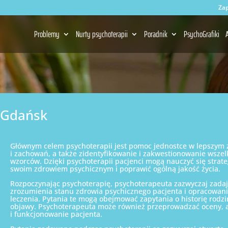
Zap
Problemy
Nurty psychoterapii
Poradnik
PsychoGrafiki
A
Gdańsk
Głównym celem psychoterapii jest pomoc jednostce w lepszym z
i zachowań, a także zidentyfikowanie i zakwestionowanie wsze
wzorców. Dzięki psychoterapii pacjenci mogą nauczyć się strateg
swoim zdrowiem psychicznym i poprawić ogólną jakość życia.
Rozpoczynając psychoterapię, psychoterapeuta zazwyczaj zadaj
zrozumienia stanu zdrowia psychicznego pacjenta i opracowan
leczenia. Pytania te mogą obejmować zapytania o historię rodzi
objawy. Psychoterapeuta może również przeprowadzać oceny, a
i funkcjonowanie pacjenta.