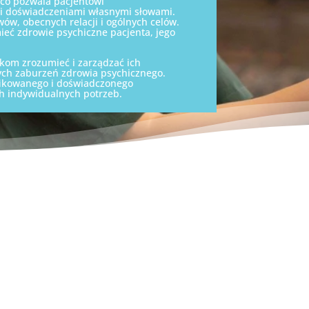
 co pozwala pacjentowi
mi doświadczeniami własnymi słowami.
ów, obecnych relacji i ogólnych celów.
ieć zdrowie psychiczne pacjenta, jego
kom zrozumieć i zarządzać ich
ych zaburzeń zdrowia psychicznego.
ifikowanego i doświadczonego
ch indywidualnych potrzeb.