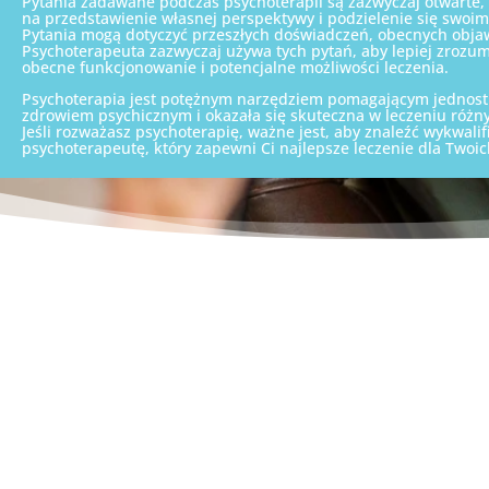
Pytania zadawane podczas psychoterapii są zazwyczaj otwarte,
na przedstawienie własnej perspektywy i podzielenie się swoi
Pytania mogą dotyczyć przeszłych doświadczeń, obecnych objaw
Psychoterapeuta zazwyczaj używa tych pytań, aby lepiej zrozum
obecne funkcjonowanie i potencjalne możliwości leczenia.
Psychoterapia jest potężnym narzędziem pomagającym jednost
zdrowiem psychicznym i okazała się skuteczna w leczeniu różn
Jeśli rozważasz psychoterapię, ważne jest, aby znaleźć wykwal
psychoterapeutę, który zapewni Ci najlepsze leczenie dla Twoi