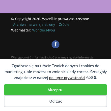
© Copyright 2026. Wszelkie prawa zastrzeżone
|
Archiwalna wersja strony
|
Źródła
Webmaster:
Wonders4you
Wiarygodność informacji: choć staramy się, aby informacje
na portalu były jak najbardziej wiarygodne i aktualne,
Zgadzasz się na użycie Twoich danych i cookies do
nie możemy jednak dać takiej gwarancji. Dlatego też trzeba
marketingu, ale możesz to zmienić kiedy chcesz. Szczegóły
pamiętać, że informacje te nie zastąpią kontaktu
znajdziesz w naszej
polityce prywatności
🙂🍪🔒.
z profesjonalistą: psychoterapeutą, psychologiem bądź
psychiatrą.
Akceptuj
*Zgoda marketingowa:
Kontaktując się lub zapisują
na newsletter, wyrażasz zgodę, aby Adminisitrator Lustro.org
Odrzuć
kontaktował się ze mną za pośrednictwem poczty
elektronicznej z wykorzystaniem informacji, które