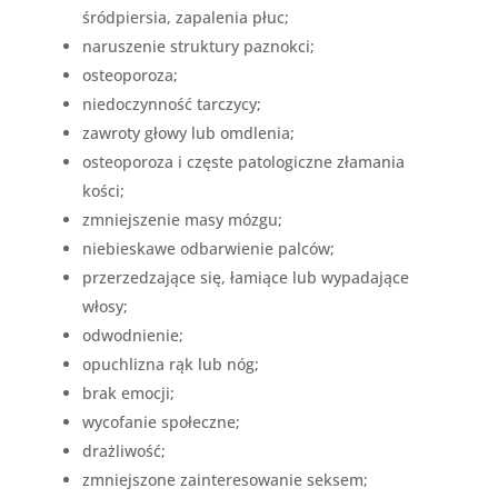
śródpiersia, zapalenia płuc;
naruszenie struktury paznokci;
osteoporoza;
niedoczynność tarczycy;
zawroty głowy lub omdlenia;
osteoporoza i częste patologiczne złamania
kości;
zmniejszenie masy mózgu;
niebieskawe odbarwienie palców;
przerzedzające się, łamiące lub wypadające
włosy;
odwodnienie;
opuchlizna rąk lub nóg;
brak emocji;
wycofanie społeczne;
drażliwość;
zmniejszone zainteresowanie seksem;