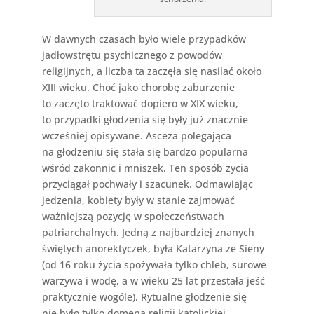
W dawnych czasach było wiele przypadków
jadłowstrętu psychicznego z powodów
religijnych, a liczba ta zaczęła się nasilać około
XIII wieku. Choć jako chorobę zaburzenie
to zaczęto traktować dopiero w XIX wieku,
to przypadki głodzenia się były już znacznie
wcześniej opisywane. Asceza polegająca
na głodzeniu się stała się bardzo popularna
wśród zakonnic i mniszek. Ten sposób życia
przyciągał pochwały i szacunek. Odmawiając
jedzenia, kobiety były w stanie zajmować
ważniejszą pozycję w społeczeństwach
patriarchalnych. Jedną z najbardziej znanych
świętych anorektyczek, była Katarzyna ze Sieny
(od 16 roku życia spożywała tylko chleb, surowe
warzywa i wodę, a w wieku 25 lat przestała jeść
praktycznie wogóle). Rytualne głodzenie się
nie było tylko domeną religii katolickiej,