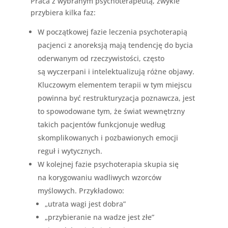
Praca z wybranym psychoterapeutą, zwykle
przybiera kilka faz:
W początkowej fazie leczenia psychoterapią
pacjenci z anoreksją mają tendencję do bycia
oderwanym od rzeczywistości, często
są wyczerpani i intelektualizują różne objawy.
Kluczowym elementem terapii w tym miejscu
powinna być restrukturyzacja poznawcza, jest
to spowodowane tym, że świat wewnętrzny
takich pacjentów funkcjonuje według
skomplikowanych i pozbawionych emocji
reguł i wytycznych.
W kolejnej fazie psychoterapia skupia się
na korygowaniu wadliwych wzorców
myślowych. Przykładowo:
„​​utrata wagi jest dobra”
„przybieranie na wadze jest złe”