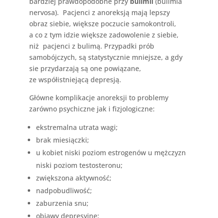
bardziej prawdopodobne przy
bulimii
(bulimia
nervosa). Pacjenci z anoreksją mają lepszy
obraz siebie, większe poczucie samokontroli,
a co z tym idzie większe zadowolenie z siebie,
niż pacjenci z bulimą. Przypadki prób
samobójczych, są statystycznie mniejsze, a gdy
sie przydarzają są one powiązane,
ze współistniejącą depresją.
Główne komplikacje anoreksji to problemy
zarówno psychiczne jak i fizjologiczne:
ekstremalna utrata wagi;
brak miesiączki;
u kobiet niski poziom estrogenów u mężczyzn
niski poziom testosteronu;
zwiększona aktywność;
nadpobudliwość;
zaburzenia snu;
objawy depresyjne;