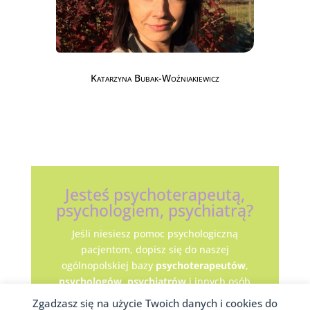
Katarzyna Bubak-Woźniakiewicz
Jesteś psychoterapeutą,
psychologiem, psychiatrą?
Jeśli niesiesz pomoc psychologiczną
pacjentom, dopisz się do naszej
ogólnopolskiej bazy
psychoterapeutów
,
psychologów,
psychiatrów
i innych osób
niosących psychologiczną pomoc.
Zgadzasz się na użycie Twoich danych i cookies do