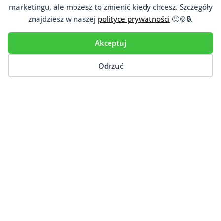
marketingu, ale możesz to zmienić kiedy chcesz. Szczegóły
Dodaj Gabinet
znajdziesz w naszej
polityce prywatności
🙂🍪🔒.
Akceptuj
Odrzuć
Ten artykuł porusza takie tematy jak:
Czym jest anoreksja?
Jak wyjść z anoreksji?
Jak poradzić sobie z anoreksją?
Jak pomóc osobie z anoreksją?
Anoreksja – jak pomóc koleżance?
Jak rozpoznać anoreksję?