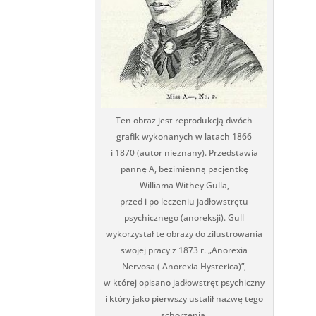
Ten obraz jest reprodukcją dwóch
grafik wykonanych w latach 1866
i 1870 (autor nieznany). Przedstawia
pannę A, bezimienną pacjentkę
Williama Withey Gulla,
przed i po leczeniu jadłowstrętu
psychicznego (anoreksji). Gull
wykorzystał te obrazy do zilustrowania
swojej pracy z 1873 r. „Anorexia
Nervosa ( Anorexia Hysterica)”,
w której opisano jadłowstręt psychiczny
i który jako pierwszy ustalił nazwę tego
schorzenia.