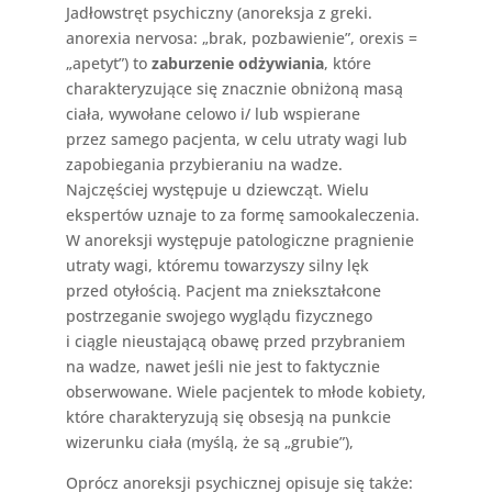
Jadłowstręt psychiczny (anoreksja z greki.
anorexia nervosa: „brak, pozbawienie”, orexis =
„apetyt”) to
zaburzenie odżywiania
, które
charakteryzujące się znacznie obniżoną masą
ciała, wywołane celowo i/ lub wspierane
przez samego pacjenta, w celu utraty wagi lub
zapobiegania przybieraniu na wadze.
Najczęściej występuje u dziewcząt. Wielu
ekspertów uznaje to za formę samookaleczenia.
W anoreksji występuje patologiczne pragnienie
utraty wagi, któremu towarzyszy silny lęk
przed otyłością. Pacjent ma zniekształcone
postrzeganie swojego wyglądu fizycznego
i ciągle nieustającą obawę przed przybraniem
na wadze, nawet jeśli nie jest to faktycznie
obserwowane. Wiele pacjentek to młode kobiety,
które charakteryzują się obsesją na punkcie
wizerunku ciała (myślą, że są „grubie”),
Oprócz anoreksji psychicznej opisuje się także: