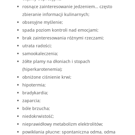
rosnące zainteresowanie jedzeniem… często
zbieranie informacji kulinarnych;
obsesyjne myślenie;
spada poziom kontroli nad emocjami;
brak zainteresowania różnymi rzeczami;
utrata radości;
samookaleczenia;
żółte plamy na dłoniach i stopach
(hiperkarotenemia);
obniżone ciśnienie krwi;
hipotermia;
bradykardia;
zaparcia;
bóle brzucha;
niedokrwistość;
nieprawidłowy metabolizm elektrolitów;
powikłania płucne: spontaniczna odma, odma