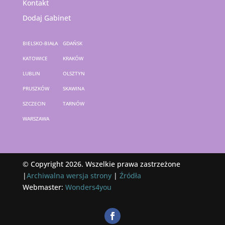
Kontakt
Dodaj Gabinet
BIELSKO-BIAŁA
GDAŃSK
KATOWICE
KRAKÓW
LUBLIN
OLSZTYN
PRUSZKÓW
SKAWINA
SZCZECIN
TARNÓW
WARSZAWA
© Copyright 2026. Wszelkie prawa zastrzeżone
|
Archiwalna wersja strony
|
Źródła
Webmaster:
Wonders4you