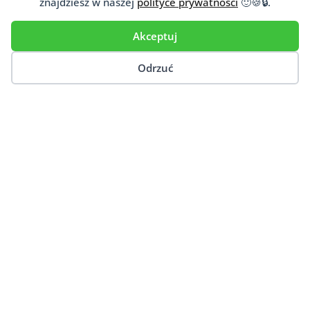
znajdziesz w naszej
polityce prywatności
🙂🍪🔒.
Baza terapeutów
Akceptuj
Kontakt
Dodaj Gabinet
Odrzuć
BIELSKO-BIAŁA
GDAŃSK
KATOWICE
KRAKÓW
LUBLIN
OLSZTYN
PRUSZKÓW
SKAWINA
SZCZECIN
TARNÓW
WARSZAWA
© Copyright 2026. Wszelkie prawa zastrzeżone
|
Archiwalna wersja strony
|
Źródła
Webmaster:
Wonders4you