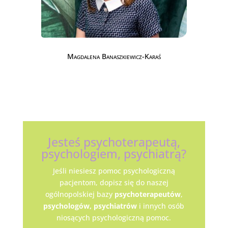
Magdalena Banaszkiewicz-Karaś
Jesteś psychoterapeutą,
psychologiem, psychiatrą?
Jeśli niesiesz pomoc psychologiczną
pacjentom, dopisz się do naszej
ogólnopolskiej bazy
psychoterapeutów
,
psychologów,
psychiatrów
i innych osób
niosących psychologiczną pomoc.