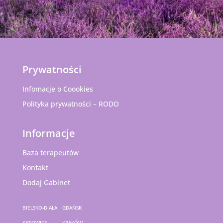
Prywatności
Infomacje o Coookies
Polityka prywatności – RODO
Informacje
Baza terapeutów
Kontakt
Dodaj Gabinet
BIELSKO-BIAŁA
GDAŃSK
KATOWICE
KRAKÓW