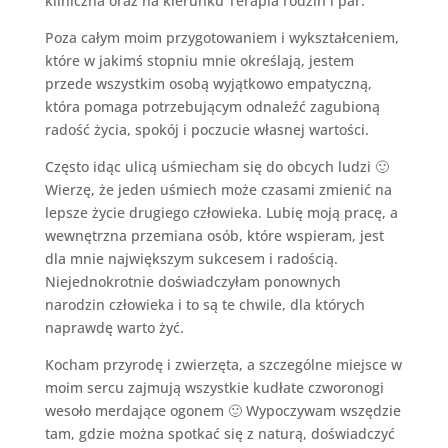
kliniczna oraz na kierunku Terapia rodzin i par.
Poza całym moim przygotowaniem i wykształceniem,
które w jakimś stopniu mnie określają, jestem
przede wszystkim osobą wyjątkowo empatyczną,
która pomaga potrzebującym odnaleźć zagubioną
radość życia, spokój i poczucie własnej wartości.
Często idąc ulicą uśmiecham się do obcych ludzi 🙂
Wierzę, że jeden uśmiech może czasami zmienić na
lepsze życie drugiego człowieka. Lubię moją pracę, a
wewnętrzna przemiana osób, które wspieram, jest
dla mnie największym sukcesem i radością.
Niejednokrotnie doświadczyłam ponownych
narodzin człowieka i to są te chwile, dla których
naprawdę warto żyć.
Kocham przyrodę i zwierzęta, a szczególne miejsce w
moim sercu zajmują wszystkie kudłate czworonogi
wesoło merdające ogonem 🙂 Wypoczywam wszędzie
tam, gdzie można spotkać się z naturą, doświadczyć