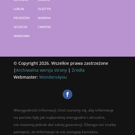
LUBLIN
OLSZTYN
PRUSZKÓW
SKAWINA
SZCZECIN
TARNÓW
WARSZAWA
© Copyright 2026. Wszelkie prawa zastrzeżone
|
Archiwalna wersja strony
|
Źródła
Webmaster:
Wonders4you
Wiarygodność informacji: choć staramy się, aby informacje
na portalu były jak najbardziej wiarygodne i aktualne,
nie możemy jednak dać takiej gwarancji. Dlatego też trzeba
pamiętać, że informacje te nie zastąpią kontaktu