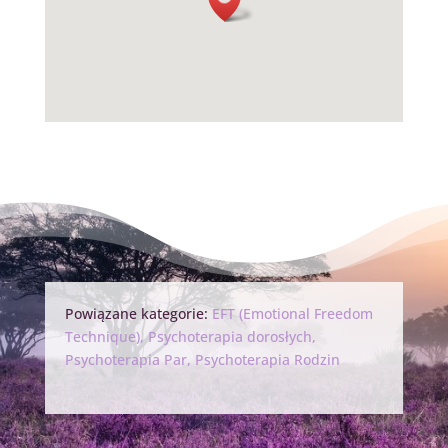
Powiązane kategorie:
EFT (Emotional Freedom
Technique)
,
Psychoterapia dorosłych
,
Psychoterapia Par
,
Psychoterapia Rodzin