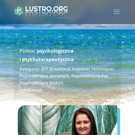
Pomoc
psychologiczna
i
psychoterapeutyczna
Kategorie:
EFT (Emotional Freedom Technique)
,
Psychoterapia dorosłych
,
Psychoterapia Par
,
Psychoterapia Rodzin
Lokalizacja:
Szczecin