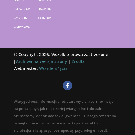
LUBLIN
OLSZTYN
PRUSZKÓW
SKAWINA
SZCZECIN
TARNÓW
WARSZAWA
© Copyright 2026. Wszelkie prawa zastrzeżone
|
Archiwalna wersja strony
|
Źródła
Webmaster:
Wonders4you
Wiarygodność informacji: choć staramy się, aby informacje
na portalu były jak najbardziej wiarygodne i aktualne,
nie możemy jednak dać takiej gwarancji. Dlatego też trzeba
pamiętać, że informacje te nie zastąpią kontaktu
z profesjonalistą: psychoterapeutą, psychologiem bądź