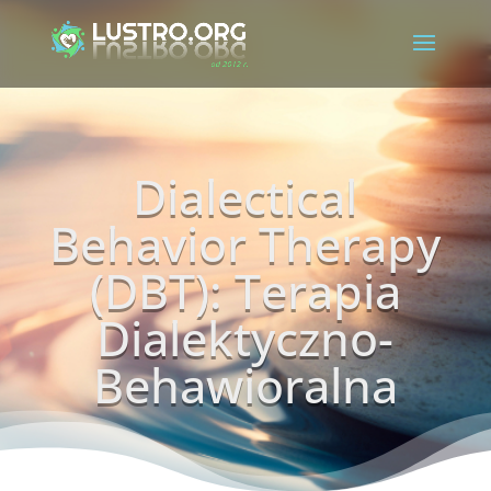
Dialectical
Behavior Therapy
(DBT): Terapia
Dialektyczno-
Behawioralna