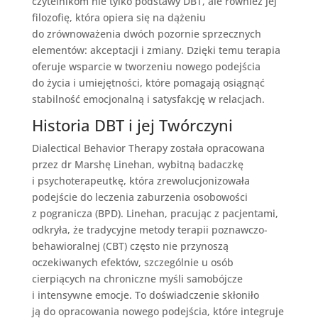
czytelnikom nie tylko podstawy DBT, ale również jej
filozofię, która opiera się na dążeniu
do zrównoważenia dwóch pozornie sprzecznych
elementów: akceptacji i zmiany. Dzięki temu terapia
oferuje wsparcie w tworzeniu nowego podejścia
do życia i umiejętności, które pomagają osiągnąć
stabilność emocjonalną i satysfakcję w relacjach.
Historia DBT i jej Twórczyni
Dialectical Behavior Therapy została opracowana
przez dr Marshę Linehan, wybitną badaczkę
i psychoterapeutkę, która zrewolucjonizowała
podejście do leczenia zaburzenia osobowości
z pogranicza (BPD). Linehan, pracując z pacjentami,
odkryła, że tradycyjne metody terapii poznawczo-
behawioralnej (CBT) często nie przynoszą
oczekiwanych efektów, szczególnie u osób
cierpiących na chroniczne myśli samobójcze
i intensywne emocje. To doświadczenie skłoniło
ją do opracowania nowego podejścia, które integruje