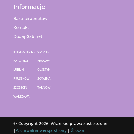
Informacje
Baza terapeutów
Kontakt
Dodaj Gabinet
BIELSKO-BIAŁA
GDAŃSK
KATOWICE
KRAKÓW
LUBLIN
OLSZTYN
PRUSZKÓW
SKAWINA
SZCZECIN
TARNÓW
WARSZAWA
© Copyright 2026. Wszelkie prawa zastrzeżone
|
Archiwalna wersja strony
|
Źródła