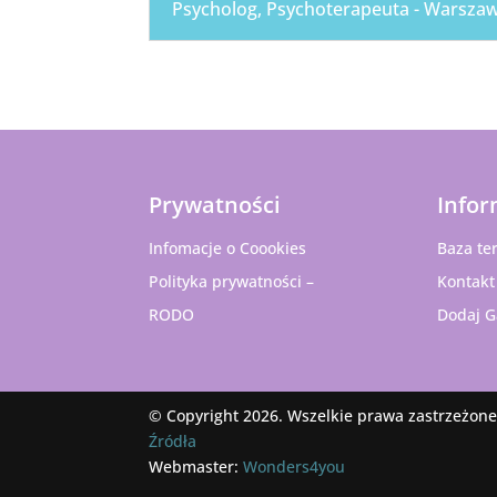
Psycholog, Psychoterapeuta - Warsza
Prywatności
Infor
Infomacje o Coookies
Baza te
Polityka prywatności –
Kontakt
RODO
Dodaj G
© Copyright 2026. Wszelkie prawa zastrzeżone
Źródła
Webmaster:
Wonders4you