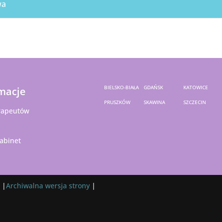
wa
BIELSKO-BIAŁA
GDAŃSK
KATOWICE
macje
PRUSZKÓW
SKAWINA
SZCZECIN
rapeutów
abinet
 |
Archiwalna wersja strony
|