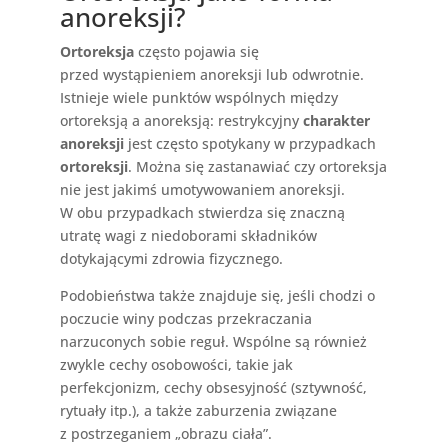
anoreksji?
Ortoreksja
często pojawia się
przed wystąpieniem anoreksji lub odwrotnie.
Istnieje wiele punktów wspólnych między
ortoreksją a anoreksją: restrykcyjny
charakter
anoreksji
jest często spotykany w przypadkach
ortoreksji
. Można się zastanawiać czy ortoreksja
nie jest jakimś umotywowaniem anoreksji.
W obu przypadkach stwierdza się znaczną
utratę wagi z niedoborami składników
dotykającymi zdrowia fizycznego.
Podobieństwa także znajduje się, jeśli chodzi o
poczucie winy podczas przekraczania
narzuconych sobie reguł. Wspólne są również
zwykle cechy osobowości, takie jak
perfekcjonizm, cechy obsesyjność (sztywność,
rytuały itp.), a także zaburzenia związane
z postrzeganiem „obrazu ciała”.