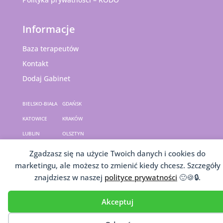
Informacje
Baza terapeutów
Kontakt
Dodaj Gabinet
BIELSKO-BIAŁA
GDAŃSK
KATOWICE
KRAKÓW
LUBLIN
OLSZTYN
PRUSZKÓW
SKAWINA
Zgadzasz się na użycie Twoich danych i cookies do
SZCZECIN
TARNÓW
marketingu, ale możesz to zmienić kiedy chcesz. Szczegóły
znajdziesz w naszej
polityce prywatności
🙂🍪🔒.
WARSZAWA
Akceptuj