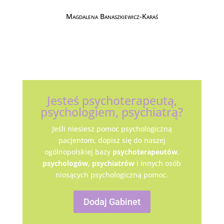
Magdalena Banaszkiewicz-Karaś
Jesteś psychoterapeutą,
psychologiem, psychiatrą?
Jeśli niesiesz pomoc psychologiczną
pacjentom, dopisz się do naszej
ogólnopolskiej bazy
psychoterapeutów
,
psychologów,
psychiatrów
i innych osób
niosących psychologiczną pomoc.
Dodaj Gabinet