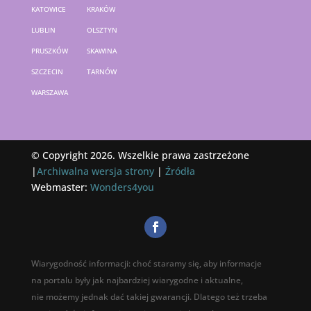
KATOWICE
KRAKÓW
LUBLIN
OLSZTYN
PRUSZKÓW
SKAWINA
SZCZECIN
TARNÓW
WARSZAWA
© Copyright 2026. Wszelkie prawa zastrzeżone
|
Archiwalna wersja strony
|
Źródła
Webmaster:
Wonders4you
Wiarygodność informacji: choć staramy się, aby informacje
na portalu były jak najbardziej wiarygodne i aktualne,
nie możemy jednak dać takiej gwarancji. Dlatego też trzeba