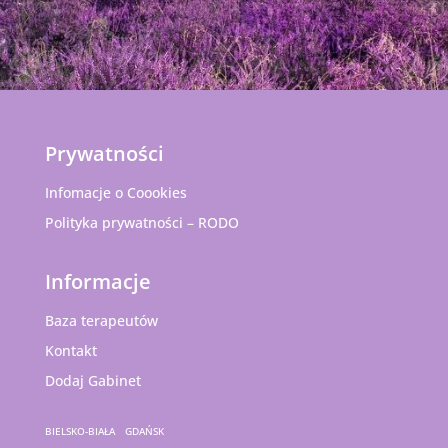
Prywatności
Infomacje o Coookies
Polityka prywatności – RODO
Informacje
Baza terapeutów
Kontakt
Dodaj Gabinet
BIELSKO-BIAŁA
GDAŃSK