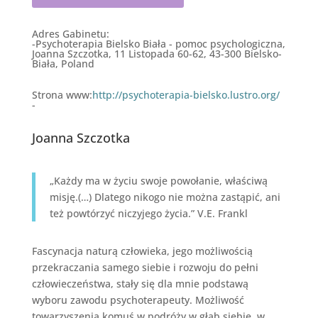
Adres Gabinetu:
-
Psychoterapia Bielsko Biała - pomoc psychologiczna,
Joanna Szczotka, 11 Listopada 60-62, 43-300 Bielsko-
Biała, Poland
Strona www:
http://psychoterapia-bielsko.lustro.org/
-
Joanna Szczotka
„Każdy ma w życiu swoje powołanie, właściwą
misję.(…) Dlatego nikogo nie można zastąpić, ani
też powtórzyć niczyjego życia.” V.E. Frankl
Fascynacja naturą człowieka, jego możliwością
przekraczania samego siebie i rozwoju do pełni
człowieczeństwa, stały się dla mnie podstawą
wyboru zawodu psychoterapeuty. Możliwość
towarzyszenia komuś w podróży w głąb siebie, w