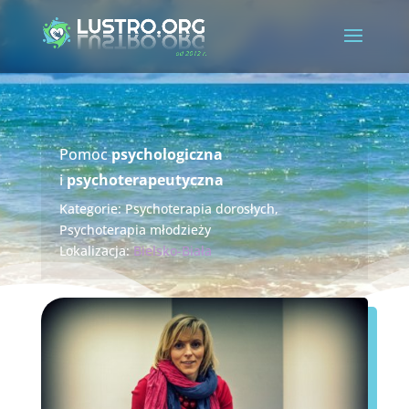
Pomoc
psychologiczna
i
psychoterapeutyczna
Kategorie:
Psychoterapia dorosłych
,
Psychoterapia młodzieży
Lokalizacja:
Bielsko-Biała