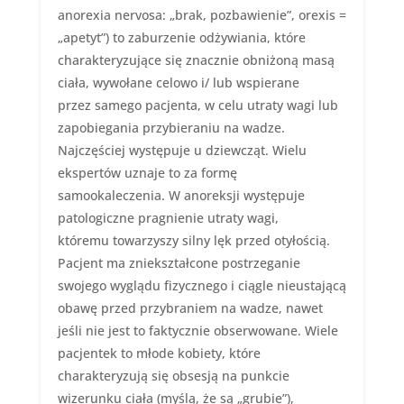
anorexia nervosa: „brak, pozbawienie”, orexis =
„apetyt”) to zaburzenie odżywiania, które
charakteryzujące się znacznie obniżoną masą
ciała, wywołane celowo i/ lub wspierane
przez samego pacjenta, w celu utraty wagi lub
zapobiegania przybieraniu na wadze.
Najczęściej występuje u dziewcząt. Wielu
ekspertów uznaje to za formę
samookaleczenia. W anoreksji występuje
patologiczne pragnienie utraty wagi,
któremu towarzyszy silny lęk przed otyłością.
Pacjent ma zniekształcone postrzeganie
swojego wyglądu fizycznego i ciągle nieustającą
obawę przed przybraniem na wadze, nawet
jeśli nie jest to faktycznie obserwowane. Wiele
pacjentek to młode kobiety, które
charakteryzują się obsesją na punkcie
wizerunku ciała (myślą, że są „grubie”),