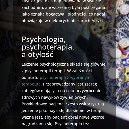
Otyłość jest dziś napiętnowana w świecie
zachodnim, ale wcześniej była postrzegana
jako oznaka bogactwa i płodności, co nadal
obowiązuje w niektórych obszarach Afryki.
Psychologia,
psychoterapia,
a otyłość
Leczenie psychologiczne składa się głównie
z psychoterapii terapii. W zależności
od nurtu
psychoterapii z wybranym
terapeutą
. Przeprowadzany jest szereg
zabiegów mających na celu przywrócenie
zdrowych nawyków żywieniowych.
Przykładowo: pacjenci często wykorzystują
jedzenie jako nagrodę dla siebie, w terapii
ważne jest, aby pacjent obrał nowe wzorce
nagradzania się. Psychoterapia tez