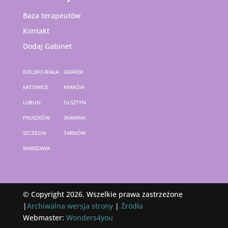
Baza terapeutów
Kontakt
Dodaj Gabinet
BIELSKO-BIAŁA
GDAŃSK
KATOWICE
KRAKÓW
LUBLIN
OLSZTYN
PRUSZKÓW
SKAWINA
SZCZECIN
TARNÓW
WARSZAWA
© Copyright 2026. Wszelkie prawa zastrzeżone
|
Archiwalna wersja strony
|
Źródła
Webmaster:
Wonders4you