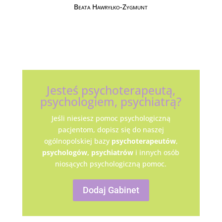
Beata Hawryłko-Zygmunt
Jesteś psychoterapeutą,
psychologiem, psychiatrą?
Jeśli niesiesz pomoc psychologiczną
pacjentom, dopisz się do naszej
ogólnopolskiej bazy
psychoterapeutów
,
psychologów,
psychiatrów
i innych osób
niosących psychologiczną pomoc.
Dodaj Gabinet