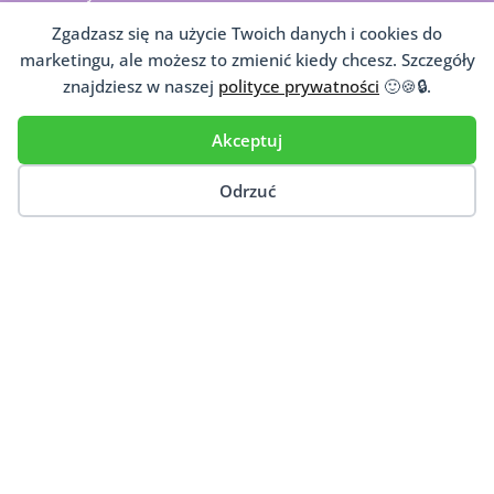
Zgadzasz się na użycie Twoich danych i cookies do
BIELSKO-BIAŁA
GDAŃSK
marketingu, ale możesz to zmienić kiedy chcesz. Szczegóły
KATOWICE
KRAKÓW
znajdziesz w naszej
polityce prywatności
🙂🍪🔒.
LUBLIN
OLSZTYN
Akceptuj
PRUSZKÓW
SKAWINA
SZCZECIN
TARNÓW
Odrzuć
WARSZAWA
© Copyright 2026. Wszelkie prawa zastrzeżone
|
Archiwalna wersja strony
|
Źródła
Webmaster:
Wonders4you
Wiarygodność informacji: choć staramy się, aby informacje