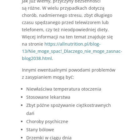
Jak już wiemy, przyczyny bezsenności
są różne. W wielu przypadkach dotyczą
chorób, nadmiernego stresu, zbyt długiego
czasu spędzanego przed telewizorem lub
telefonem, czy też nieodpowiedniej diety.
Więcej informacji na ten temat znajduje się
na stronie
https://allnutrition.pl/blog-
13/Nie_moge_spac!_Dlaczego_nie_moge_zasnac-
blog2038.html
.
Innymi ewentualnymi powodami problemów
z zasypianiem mogą być:
Niewłaściwa temperatura otoczenia
Stosowane lekarstwa
Zbyt późne spożywanie ciężkostrawnych
dań
Choroby psychiczne
Stany bólowe
Drzemki w ciągu dnia