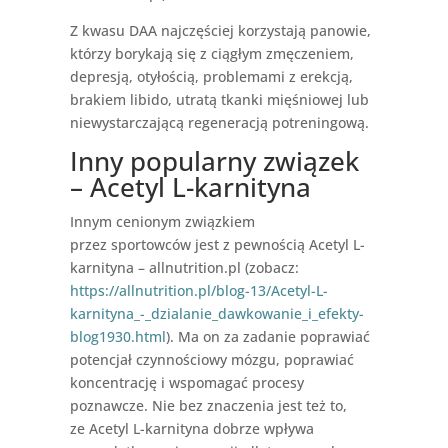
Z kwasu DAA najczęściej korzystają panowie,
którzy borykają się z ciągłym zmęczeniem,
depresją, otyłością, problemami z erekcją,
brakiem libido, utratą tkanki mięśniowej lub
niewystarczającą regeneracją potreningową.
Inny popularny związek
– Acetyl L-karnityna
Innym cenionym związkiem
przez sportowców jest z pewnością Acetyl L-
karnityna – allnutrition.pl (zobacz:
https://allnutrition.pl/blog-13/Acetyl-L-
karnityna_-_dzialanie_dawkowanie_i_efekty-
blog1930.html
). Ma on za zadanie poprawiać
potencjał czynnościowy mózgu, poprawiać
koncentrację i wspomagać procesy
poznawcze. Nie bez znaczenia jest też to,
ze Acetyl L-karnityna dobrze wpływa