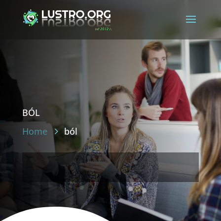
ból
Home
ból