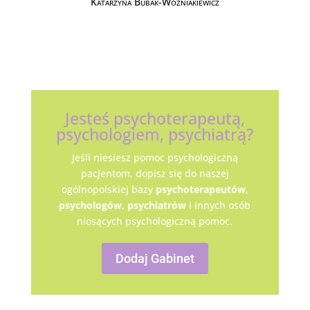
Katarzyna Bubak-Woźniakiewicz
Jesteś psychoterapeutą,
psychologiem, psychiatrą?
Jeśli niesiesz pomoc psychologiczną
pacjentom, dopisz się do naszej
ogólnopolskiej bazy
psychoterapeutów
,
psychologów,
psychiatrów
i innych osób
niosących psychologiczną pomoc.
Dodaj Gabinet