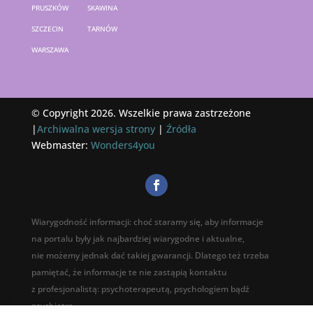
PRUSZKÓW
SKAWINA
SZCZECIN
TARNÓW
WARSZAWA
© Copyright 2026. Wszelkie prawa zastrzeżone
|
Archiwalna wersja strony
|
Źródła
Webmaster:
Wonders4you
Wiarygodność informacji: choć staramy się, aby informacje
na portalu były jak najbardziej wiarygodne i aktualne,
nie możemy jednak dać takiej gwarancji. Dlatego też trzeba
pamiętać, że informacje te nie zastąpią kontaktu
z profesjonalistą: psychoterapeutą, psychologiem bądź
psychiatrą.