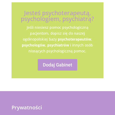
Jesteś psychoterapeutą,
psychologiem, psychiatrą?
Jeśli niesiesz pomoc psychologiczną
pacjentom, dopisz się do naszej
ogólnopolskiej bazy
psychoterapeutów
,
psychologów,
psychiatrów
i innych osób
niosących psychologiczną pomoc.
Dodaj Gabinet
Prywatności