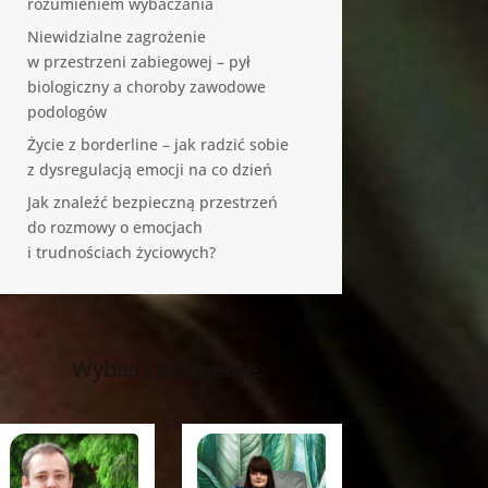
rozumieniem wybaczania
Niewidzialne zagrożenie
w przestrzeni zabiegowej – pył
biologiczny a choroby zawodowe
podologów
Życie z borderline – jak radzić sobie
z dysregulacją emocji na co dzień
Jak znaleźć bezpieczną przestrzeń
do rozmowy o emocjach
i trudnościach życiowych?
Wybierz terapeutę: