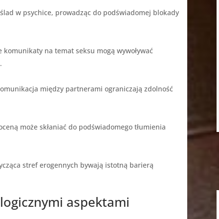
 ślad w psychice, prowadząc do podświadomej blokady
we komunikaty na temat seksu mogą wywoływać
.
 komunikacja między partnerami ograniczają zdolność
oceną może skłaniać do podświadomego tłumienia
ycząca stref erogennych bywają istotną barierą
ologicznymi aspektami