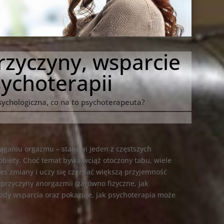
rzyczyny, wsparcie
sychoterapii
psychologiczna, co na to psychoterapeuta?
ąganiu orgazmu – stanowi jeden z częstszych
biety. Choć temat bywa wciąż otoczony tabu, wiele
es zmiany i uczy się czerpać większą przyjemność
a przyczyny anorgazmii (zarówno fizyczne, jak
ody wsparcia oraz pokazuje, jak psychoterapia może