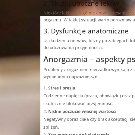
2. Skutki uboczne leków
Niektóre leki, szczególnie antydepresanty z g
orgazmu. W takiej sytuacji warto porozmawiać
3. Dysfunkcje anatomiczne
Uszkodzenia nerwów, blizny po zabiegach lu
do odczuwania przyjemności.
Anorgazmia – aspekty p
Problemy z orgazmem nierzadko wynikają z c
wymieniono najważniejsze:
Stres i presja
Codzienne napięcia (praca, obowiązki) oraz 
skutecznie blokować przyjemność.
Niskie poczucie własnej wartości
Negatywny obraz ciała czy brak akceptacji si
zbliżeń.
Traumatyczne doświadczenia