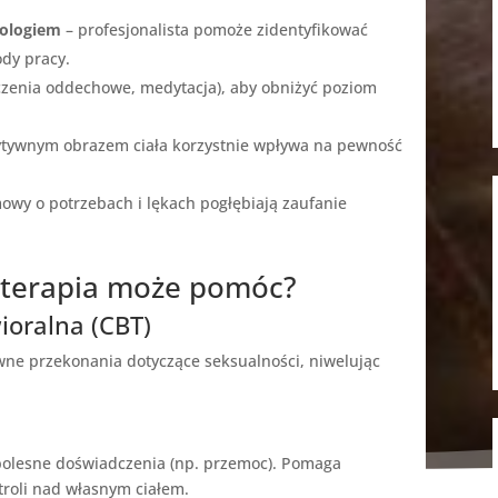
uologiem
– profesjonalista pomoże zidentyfikować
dy pracy.
czenia oddechowe, medytacja), aby obniżyć poziom
ytywnym obrazem ciała korzystnie wpływa na pewność
owy o potrzebach i lękach pogłębiają zaufanie
oterapia może pomóc?
ioralna (CBT)
ne przekonania dotyczące seksualności, niwelując
 bolesne doświadczenia (np. przemoc). Pomaga
troli nad własnym ciałem.