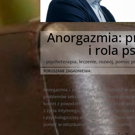
Anorgazmia: p
i rola p
- psychoterapia, leczenie, rozwój, pomoc 
PORUSZANE ZAGADNIENIA:
Anorgazmia – niemożność lub trudność w osi
problemów seksualnych zgłaszanych przez ko
kobiet z powodzeniem przechodzi przez proc
z życia intymnego. Poniższy artykuł przybliż
i psychologiczne), omawia najważniejsze met
pomóc w odzyskaniu satysfakcji seksualnej.