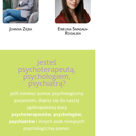
Joanna Zięba
Ewelina Smagała-
Rogalska
Jesteś
psychoterapeutą,
psychologiem,
psychiatrą?
Jeśli niesiesz pomoc psychologiczną
pacjentom, dopisz się do naszej
ogólnopolskiej bazy
psychoterapeutów
,
psychologów,
psychiatrów
i innych osób niosących
psychologiczną pomoc.