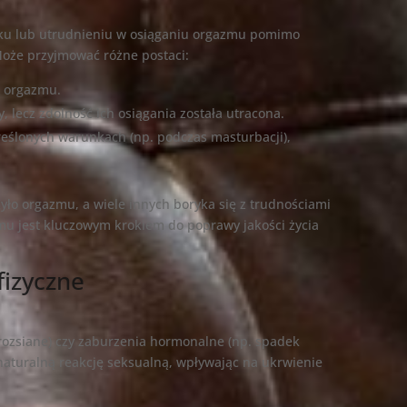
aku lub utrudnieniu w osiąganiu orgazmu pomimo
 Może przyjmować różne postaci:
a orgazmu.
y, lecz zdolność ich osiągania została utracona.
kreślonych warunkach (np. podczas masturbacji),
żyło orgazmu, a wiele innych boryka się z trudnościami
mu jest kluczowym krokiem do poprawy jakości życia
fizyczne
rozsiane) czy zaburzenia hormonalne (np. spadek
aturalną reakcję seksualną, wpływając na ukrwienie