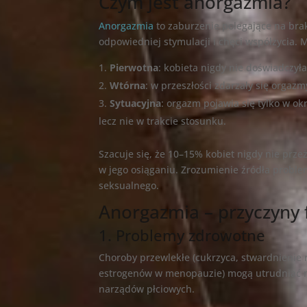
Czym jest anorgazmia?
Anorgazmia
to zaburzenie polegające na br
odpowiedniej stymulacji i chęci współżycia.
Pierwotna
: kobieta nigdy nie doświadczył
Wtórna
: w przeszłości zdarzały się orgazm
Sytuacyjna
: orgazm pojawia się tylko w o
lecz nie w trakcie stosunku.
Szacuje się, że 10–15% kobiet nigdy nie prze
w jego osiąganiu. Zrozumienie źródła proble
seksualnego.
Anorgazmia – przyczyny 
1. Problemy zdrowotne
Choroby przewlekłe (cukrzyca, stwardnienie 
estrogenów w menopauzie) mogą utrudniać n
narządów płciowych.