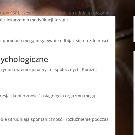
rupy SSRI, często obniżają libido i utrudniają osiąganie
 z lekarzem o modyfikacji terapii.
b porodach mogą negatywnie odbijać się na zdolności
sychologiczne
zynników emocjonalnych i społecznych. Poniżej
presja „konieczności” osiągnięcia orgazmu mogą
ebie utrudniają spontaniczność i rozluźnienie podczas