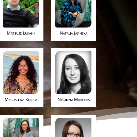
Mateusz Łukasik
Natalia Jasińska
Magdalena Kubica
Nikodym Martyna