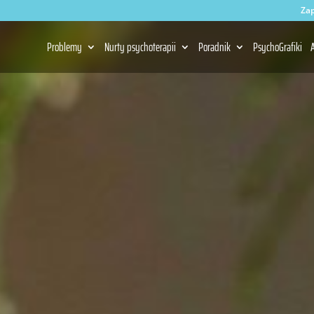
Zap
Problemy
Nurty psychoterapii
Poradnik
PsychoGrafiki
A