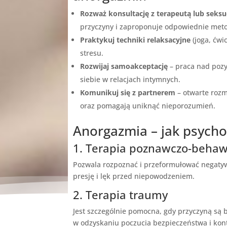
Rozważ konsultację z terapeutą lub seks
przyczyny i zaproponuje odpowiednie meto
Praktykuj techniki relaksacyjne
(joga, ćwi
stresu.
Rozwijaj samoakceptację
– praca nad poz
siebie w relacjach intymnych.
Komunikuj się z partnerem
– otwarte rozm
oraz pomagają uniknąć nieporozumień.
Anorgazmia – jak psych
1. Terapia poznawczo-behaw
Pozwala rozpoznać i przeformułować negatyw
presję i lęk przed niepowodzeniem.
2. Terapia traumy
Jest szczególnie pomocna, gdy przyczyną są
w odzyskaniu poczucia bezpieczeństwa i kon