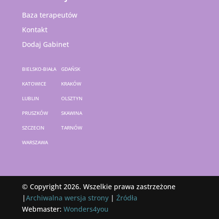
Baza terapeutów
Kontakt
Dodaj Gabinet
BIELSKO-BIAŁA
GDAŃSK
KATOWICE
KRAKÓW
LUBLIN
OLSZTYN
PRUSZKÓW
SKAWINA
SZCZECIN
TARNÓW
WARSZAWA
© Copyright 2026. Wszelkie prawa zastrzeżone
|
Archiwalna wersja strony
|
Źródła
Webmaster:
Wonders4you