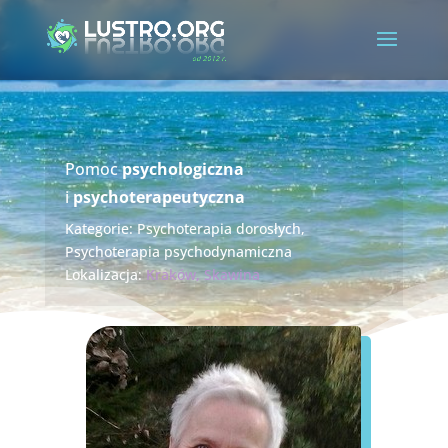
Pomoc
psychologiczna
i
psychoterapeutyczna
Kategorie:
Psychoterapia dorosłych
,
Psychoterapia psychodynamiczna
Lokalizacja:
Kraków
,
Skawina