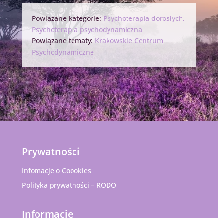
Powiązane kategorie:
Psychoterapia dorosłych
,
Psychoterapia psychodynamiczna
Powiązane tematy:
Krakowskie Centrum
Psychodynamiczne
Prywatności
Infomacje o Coookies
Polityka prywatności – RODO
Informacje