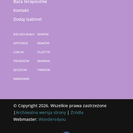
Baza terapeutów
Kontakt
Dodaj Gabinet
BIELSKO-BIAŁA
GDAŃSK
KATOWICE
KRAKÓW
LUBLIN
OLSZTYN
PRUSZKÓW
SKAWINA
SZCZECIN
TARNÓW
WARSZAWA
© Copyright 2026. Wszelkie prawa zastrzeżone
|
Archiwalna wersja strony
|
Źródła
Webmaster:
Wonders4you