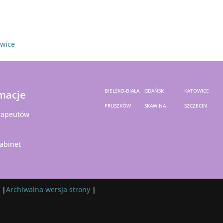
owice
BIELSKO-BIAŁA
GDAŃSK
KATOWICE
macje
PRUSZKÓW
SKAWINA
SZCZECIN
rapeutów
abinet
 |
Archiwalna wersja strony
|