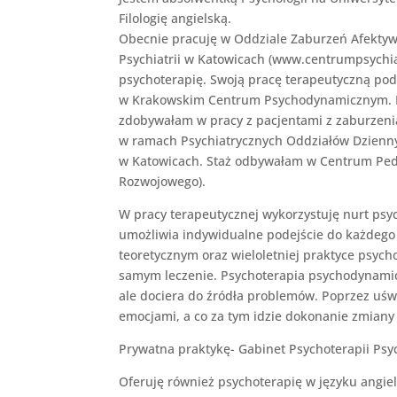
Filologię angielską.
Obecnie pracuję w Oddziale Zaburzeń Afekty
Psychiatrii w Katowicach (www.centrumpsychia
psychoterapię. Swoją pracę terapeutyczną pod
w Krakowskim Centrum Psychodynamicznym. 
zdobywałam w pracy z pacjentami z zaburzen
w ramach Psychiatrycznych Oddziałów Dzienny
w Katowicach. Staż odbywałam w Centrum Pedia
Rozwojowego).
W pracy terapeutycznej wykorzystuję nurt psy
umożliwia indywidualne podejście do każdego
teoretycznym oraz wieloletniej praktyce psych
samym leczenie. Psychoterapia psychodynamicz
ale dociera do źródła problemów. Poprzez uś
emocjami, a co za tym idzie dokonanie zmiany
Prywatna praktykę- Gabinet Psychoterapii Psy
Oferuję również psychoterapię w języku angie