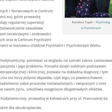
wnych i Nerwicowych w Centrum
trii.eu), gdzie prowadzę
Karolina Topór –
Psycholog
daję regularnej superwizji
w Katowicach
Doświadczenie zawodowe
iami nerwicowymi i osobowości
ch oraz w Centrum Psychiatrii
trii w Sosnowcu (Oddział Psychiatrii i Psychoterapii Wieku
chodynamiczny, ponieważ ze względu na szeroki zakres zastosowa
 pacjenta i jego problemu. Ponadto dzięki solidnym podstawom
oterapeutycznej i klinicznej, pozwala na dokładną diagnozę i tym
na nie leczy jedynie objawów, czyli tego, co powierzchowne,
wiadomienie sobie procesów nieświadomych i związanych z nimi
 w swoim życiu, umożliwia osiągnięcie długotrwałych efektów.
chodynamicznej- prowadzę w Katowicach przy ul. Francuskiej 6a
lskim dla obcokrajowców.