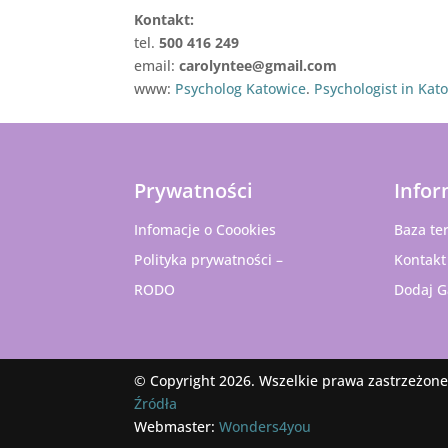
Kontakt:
tel.
500 416 249
email:
carolyntee@gmail.com
www:
Psycholog Katowice
.
Psychologist in Kat
Prywatności
Infor
Infomacje o Coookies
Baza te
Polityka prywatności –
Kontakt
RODO
Dodaj G
© Copyright 2026. Wszelkie prawa zastrzeżone
Źródła
Webmaster:
Wonders4you