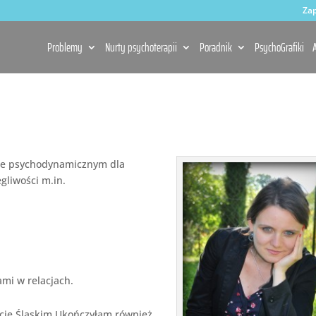
Zap
Problemy
Nurty psychoterapii
Poradnik
PsychoGrafiki
A
ie psychodynamicznym dla
gliwości m.in.
mi w relacjach.
ecie Śląskim Ukończyłam również