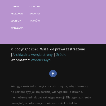
LUBLIN
OLSZTYN
PRUSZKÓW
SKAWINA
SZCZECIN
TARNÓW
WARSZAWA
© Copyright 2026. Wszelkie prawa zastrzeżone
|
Archiwalna wersja strony
|
Źródła
Webmaster:
Wonders4you
Wiarygodność informacji: choć staramy się, aby informacje
na portalu były jak najbardziej wiarygodne i aktualne,
nie możemy jednak dać takiej gwarancji. Dlatego też trzeba
pamiętać, że informacje te nie zastąpią kontaktu