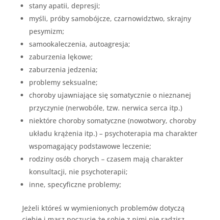
stany apatii, depresji;
myśli, próby samobójcze, czarnowidztwo, skrajny
pesymizm;
samookaleczenia, autoagresja;
zaburzenia lękowe;
zaburzenia jedzenia;
problemy seksualne;
choroby ujawniające się somatycznie o nieznanej
przyczynie (nerwobóle, tzw. nerwica serca itp.)
niektóre choroby somatyczne (nowotwory, choroby
układu krążenia itp.) – psychoterapia ma charakter
wspomagający podstawowe leczenie;
rodziny osób chorych – czasem mają charakter
konsultacji, nie psychoterapii;
inne, specyficzne problemy;
Jeżeli któreś w wymienionych problemów dotyczą
ciebie i masz poczucie że sobie z nimi nie radzisz