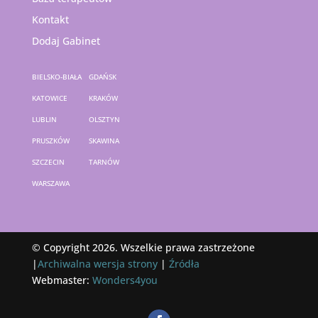
Kontakt
Dodaj Gabinet
BIELSKO-BIAŁA
GDAŃSK
KATOWICE
KRAKÓW
LUBLIN
OLSZTYN
PRUSZKÓW
SKAWINA
SZCZECIN
TARNÓW
WARSZAWA
© Copyright 2026. Wszelkie prawa zastrzeżone
|
Archiwalna wersja strony
|
Źródła
Webmaster:
Wonders4you