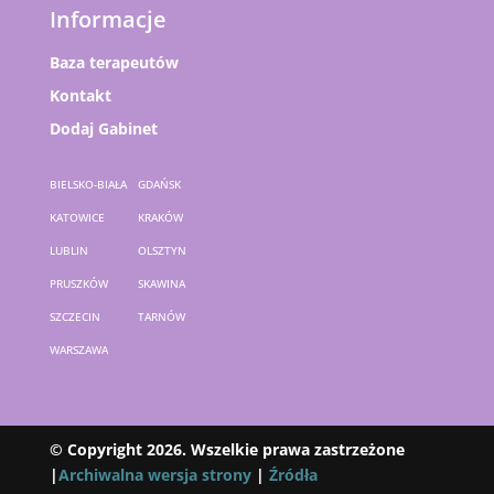
Informacje
Baza terapeutów
Kontakt
Dodaj Gabinet
BIELSKO-BIAŁA
GDAŃSK
KATOWICE
KRAKÓW
LUBLIN
OLSZTYN
PRUSZKÓW
SKAWINA
SZCZECIN
TARNÓW
WARSZAWA
© Copyright 2026. Wszelkie prawa zastrzeżone
|
Archiwalna wersja strony
|
Źródła