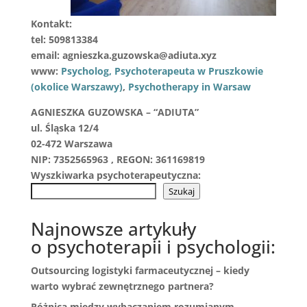
Kontakt:
tel:
509813384
email:
agnieszka.guzowska@adiuta.xyz
www:
Psycholog, Psychoterapeuta w Pruszkowie
(okolice Warszawy)
,
Psychotherapy in Warsaw
AGNIESZKA GUZOWSKA – “ADIUTA”
ul. Śląska 12/4
02-472 Warszawa
NIP: 7352565963 , REGON: 361169819
Wyszkiwarka psychoterapeutyczna:
Szukaj
Najnowsze artykuły
o psychoterapii i psychologii:
Outsourcing logistyki farmaceutycznej – kiedy
warto wybrać zewnętrznego partnera?
Różnica między wybaczaniem rozumianym