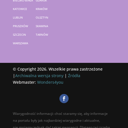
BIELSKO-BIAŁA
GDAŃSK
KATOWICE
KRAKÓW
LUBLIN
OLSZTYN
PRUSZKÓW
SKAWINA
SZCZECIN
TARNÓW
WARSZAWA
© Copyright 2026. Wszelkie prawa zastrzeżone
|
Archiwalna wersja strony
|
Źródła
Webmaster:
Wonders4you
Wiarygodność informacji: choć staramy się, aby informacje
na portalu były jak najbardziej wiarygodne i aktualne,
nie możemy jednak dać takiej gwarancji. Dlatego też trzeba