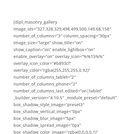
[dipl_masonry_gallery
image_ids=”327,328,329,498,499,500,149,68,158″
number_of_columns=”3″ column_spacing=”30px”
image_size=”large” show_title=”on”
show_caption=”on” enable_lightbox=”on”
enable_overlay=”on” overlay_icon=”%%15%%”
overlay_icon_color=”#b893cf”
overlay_color=”rgba(255,255,255,0.92)”
number_of_columns_tablet=”2″
number_of_columns_phone=”2″
number_of_columns_last_edited=”on|tablet”
_builder_version=”4.10.5″ _module_preset=”default”
box_shadow_style_image=”preset3″
box_shadow_vertical_image=”0px”
box_shadow_blur_image=”5px”
box_shadow_spread_image=”0px”
box_shadow_color_image=”rgba(0,0,0,0.1)”