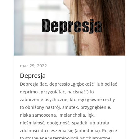
mar 29, 2022
Depresja
Depresja (łac. depressio „głębokość” lub od łać
deprimo „przygniatać, nacisnąć”) to
zaburzenie psychiczne, którego główne cechy
to obniżony nastrój, smutek, przygnębienie,
niska samoocena, melancholia, lęk,
nieśmiałość, obojętność, spadek lub utrata
zdolności do cieszenia się (anhedonia). Pojęcie
to stosowane w terminologii psychiatrycznej