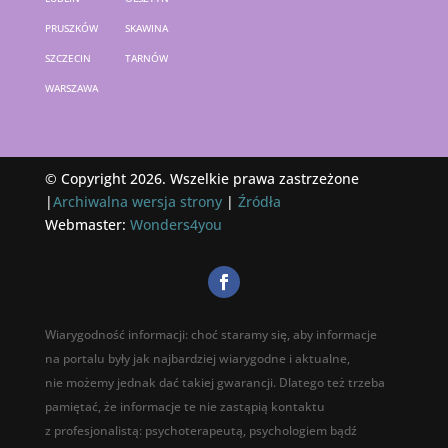
PRUSZKÓW
SKAWINA
SZCZECIN
TARNÓW
WARSZAWA
© Copyright 2026. Wszelkie prawa zastrzeżone
|
Archiwalna wersja strony
|
Źródła
Webmaster:
Wonders4you
Wiarygodność informacji: choć staramy się, aby informacje
na portalu były jak najbardziej wiarygodne i aktualne,
nie możemy jednak dać takiej gwarancji. Dlatego też trzeba
pamiętać, że informacje te nie zastąpią kontaktu
z profesjonalistą: psychoterapeutą, psychologiem bądź