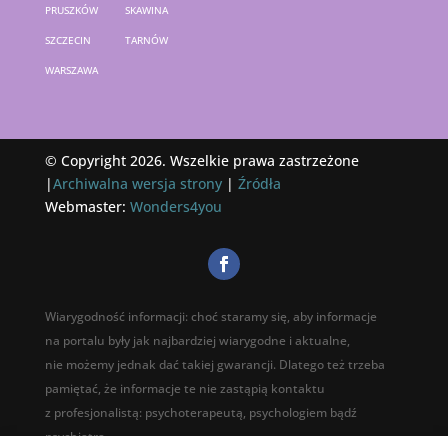
PRUSZKÓW
SKAWINA
SZCZECIN
TARNÓW
WARSZAWA
© Copyright 2026. Wszelkie prawa zastrzeżone
|
Archiwalna wersja strony
|
Źródła
Webmaster:
Wonders4you
Wiarygodność informacji: choć staramy się, aby informacje
na portalu były jak najbardziej wiarygodne i aktualne,
nie możemy jednak dać takiej gwarancji. Dlatego też trzeba
pamiętać, że informacje te nie zastąpią kontaktu
z profesjonalistą: psychoterapeutą, psychologiem bądź
psychiatrą.