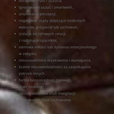
obraźliwe myśli i uczucia,
ignorowanie uczuć i zmartwień,
anulowanie percepcji,
negatywne osądy dotyczące osobistych
wyborów, przyjaciół lub zachowań,
izolacja od zdrowych relacji
z rodziną/przyjaciółmi,
odmowa miłości lub dystansu emocjonalnego
w związku,
nieuzasadnione oczekiwania i wymagania,
branie odpowiedzialności za zaspokajanie
potrzeb innych,
forma bezpośredniej zniewagi,
ataki osobiste,
zarzuty oszustwa i/lub inwigilacji,
inne destrukcyjne zachowanie.