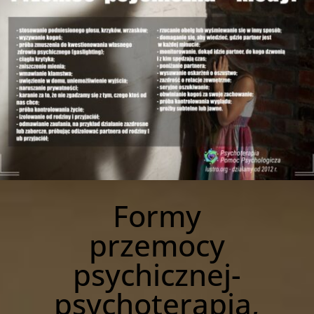
Formy
przemocy
psychicznej
-
psychoterapia,