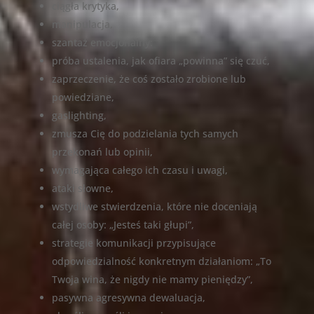
ciągła krytyka,
manipulacja,
szantaż emocjonalny:
próba ustalenia, jak ofiara „powinna” się czuć,
zaprzeczenie, że coś zostało zrobione lub
powiedziane,
gaslighting,
zmusza Cię do podzielania tych samych
przekonań lub opinii,
wymagająca całego ich czasu i uwagi,
ataki słowne,
wstydliwe stwierdzenia, które nie doceniają
całej osoby: „Jesteś taki głupi”,
strategie komunikacji przypisujące
odpowiedzialność konkretnym działaniom: „To
Twoja wina, że ​​nigdy nie mamy pieniędzy”,
pasywna agresywna dewaluacja,