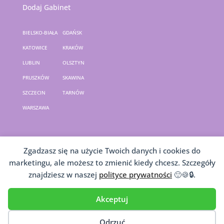
Dodaj Gabinet
BIELSKO-BIAŁA
GDAŃSK
KATOWICE
KRAKÓW
LUBLIN
OLSZTYN
PRUSZKÓW
SKAWINA
SZCZECIN
TARNÓW
WARSZAWA
Zgadzasz się na użycie Twoich danych i cookies do
© Copyright 2026. Wszelkie prawa zastrzeżone
marketingu, ale możesz to zmienić kiedy chcesz. Szczegóły
|
Archiwalna wersja strony
|
Źródła
znajdziesz w naszej
polityce prywatności
🙂🍪🔒.
Webmaster:
Wonders4you
Akceptuj
Odrzuć