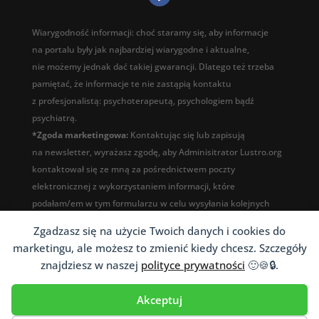
Wiarygodność informacji: choć staramy się, aby informacje
na portalu były jak najbardziej wiarygodne i aktualne,
nie możemy jednak dać takiej gwarancji. Dlatego też trzeba
pamiętać, że informacje te nie zastąpią kontaktu
z profesjonalistą: psychoterapeutą, psychologiem bądź
psychiatrą.
*Zgoda marketingowa:
Kontaktując się lub zapisują
na newsletter, wyrażasz zgodę, aby Adminisitrator Lustro.org
kontaktował się ze mną za pośrednictwem poczty
elektronicznej z wykorzystaniem informacji, które
podałam/em w tym formularzu w celu wysyłania kolejnych
lekcji kursu, informowania o nowościach, aktualizacjach
Zgadzasz się na użycie Twoich danych i cookies do
i marketingu. Zobacz całą
polityke prywatności
marketingu, ale możesz to zmienić kiedy chcesz. Szczegóły
znajdziesz w naszej
polityce prywatności
🙂🍪🔒.
Akceptuj