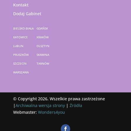
Kontakt
Dodaj Gabinet
BIELSKO-BIAŁA
GDAŃSK
KATOWICE
KRAKÓW
LUBLIN
OLSZTYN
PRUSZKÓW
SKAWINA
SZCZECIN
TARNÓW
WARSZAWA
© Copyright 2026. Wszelkie prawa zastrzeżone
|
Archiwalna wersja strony
|
Źródła
Webmaster:
Wonders4you