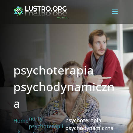
psychoterapia
psychodynamiczn
a
nurty
psychoterapia
Home
psychoterapii
psychodynamiczna