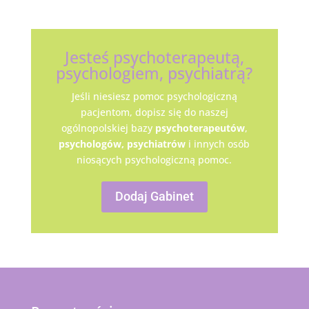
Jesteś psychoterapeutą,
psychologiem, psychiatrą?
Jeśli niesiesz pomoc psychologiczną
pacjentom, dopisz się do naszej
ogólnopolskiej bazy
psychoterapeutów
,
psychologów,
psychiatrów
i innych osób
niosących psychologiczną pomoc.
Dodaj Gabinet