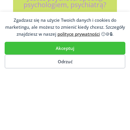
psychologiem, psychiatrą?
Jeśli niesiesz pomoc psychologiczną
Zgadzasz się na użycie Twoich danych i cookies do
pacjentom, dopisz się do naszej
marketingu, ale możesz to zmienić kiedy chcesz. Szczegóły
ogólnopolskiej bazy
psychoterapeutów
,
znajdziesz w naszej
polityce prywatności
🙂🍪🔒.
psychologów,
psychiatrów
i innych osób
niosących psychologiczną pomoc.
Akceptuj
Dodaj Gabinet
Odrzuć
Ten artykuł porusza takie tematy jak: