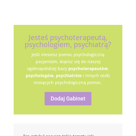
Jesteś psychoterapeutą,
psychologiem, psychiatrą?
Jeśli niesiesz pomoc psychologiczną
pacjentom, dopisz się do naszej
ogólnopolskiej bazy
psychoterapeutów
,
psychologów,
psychiatrów
i innych osób
niosących psychologiczną pomoc.
Dodaj Gabinet