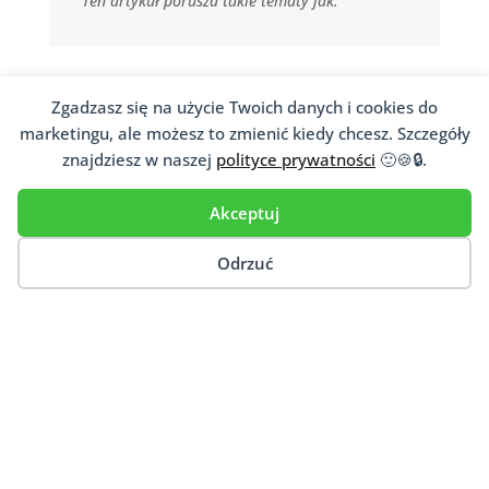
Ten artykuł porusza takie tematy jak:
Zgadzasz się na użycie Twoich danych i cookies do
marketingu, ale możesz to zmienić kiedy chcesz. Szczegóły
znajdziesz w naszej
polityce prywatności
🙂🍪🔒.
Prywatności
Akceptuj
Infomacje o Coookies
Polityka prywatności – RODO
Odrzuć
Informacje
Baza terapeutów
Kontakt
Dodaj Gabinet
BIELSKO-BIAŁA
GDAŃSK