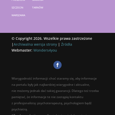
SZCZECIN
TARNÓW
WARSZAWA
© Copyright 2026. Wszelkie prawa zastrzeżone
|
Archiwalna wersja strony
|
Źródła
Webmaster:
Wonders4you
Wiarygodność informacji: choć staramy się, aby informacje
na portalu były jak najbardziej wiarygodne i aktualne,
nie możemy jednak dać takiej gwarancji. Dlatego też trzeba
pamiętać, że informacje te nie zastąpią kontaktu
z profesjonalistą: psychoterapeutą, psychologiem bądź
psychiatrą.