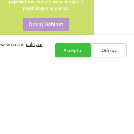
psychiatrów
i innych osób niosących
psychologiczną pomoc.
Dodaj Gabinet
esz w naszej
polityce
Akceptuj
Odrzuć
Tematy powiązane:
Ten artykuł porusza takie tematy jak: