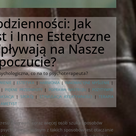
dzienności: Jak
t i Inne Estetyczne
pływają na Nasze
poczucie?
psychologiczna, co na to psychoterapeuta?
IENIE
|
ESTETYKA
|
HARMONIA
|
INNOWACYJNE MYŚLENIE
|
|
PIĘKNE PRZEDMIOTY
|
POPRAWA NASTROJU
|
POZYTYWNE
AKSACJA
|
SPOKÓJ
|
STYMULACJA KREATYWNOŚCI
|
TERAPIA
 AMETYST
tresu i wyzwań, coraz więcej osób szuka sposobów
psychicznego. Jednym z takich sposobów jest otaczanie