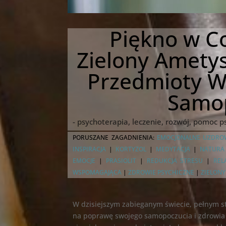
Piękno w Co
Zielony Ametys
Przedmioty W
Samo
- psychoterapia, leczenie, rozwój, pomoc 
PORUSZANE ZAGADNIENIA:
EMOCJONALNE UZDROW
INSPIRACJA
|
KORTYZOL
|
MEDYTACJA
|
NATURA
EMOCJE
|
PRASIOLIT
|
REDUKCJA STRESU
|
REL
WSPOMAGAJĄCA
|
ZDROWIE PSYCHICZNE
|
ZIELONY
W dzisiejszym zabieganym świecie, pełnym s
na poprawę swojego samopoczucia i zdrowia 