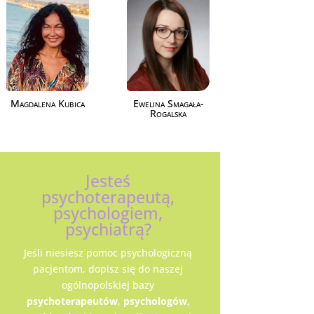
Magdalena Kubica
Ewelina Smagała-
Rogalska
Jesteś
psychoterapeutą,
psychologiem,
psychiatrą?
Jeśli niesiesz pomoc psychologiczną
pacjentom, dopisz się do naszej
ogólnopolskiej bazy
psychoterapeutów
,
psychologów,