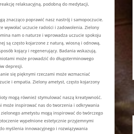
 reakcję relaksacyjną, podobną do medytacji,
gą znacząco poprawić nasz nastrój i samopoczucie.
 wywołać uczucie radości i zadowolenia. Zielony
pomina nam o naturze i wprowadza uczucie spokoju
ej są często kojarzone z naturą, wiosną i odnową,
osób kojący i regenerujący. Badania wskazują,
edmiotami może prowadzić do długoterminowego
ów depresji.
zanie się pięknymi rzeczami może wzmacniać
zucie i empatia. Zielony ametyst, często kojarzony
ioty mogą również stymulować naszą kreatywność.
i może inspirować nas do tworzenia i odkrywania
 zielonego ametystu mogą inspirować do twórczego
e otoczenie wypełnione estetycznie przyjemnymi
do myślenia innowacyjnego i rozwiązywania