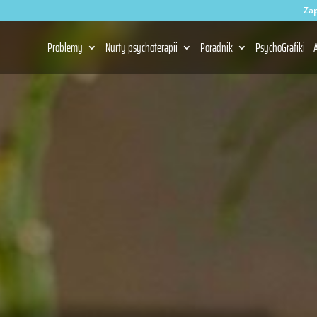
Zap
Problemy
Nurty psychoterapii
Poradnik
PsychoGrafiki
A