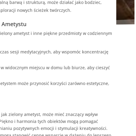
lną barwą i strukturą, może działać jako bodziec,
ploracji nowych ścieżek twórczych.
o Ametystu
zielony ametyst i inne piękne przedmioty w codziennym
dczas sesji medytacyjnych, aby wspomóc koncentrację
t w widocznym miejscu w domu lub biurze, aby cieszyć
ametystem może przynosić korzyści zarówno estetyczne,
 jak zielony ametyst, może mieć znaczący wpływ
 Piękno i harmonia tych obiektów mogą pomagać
nianiu pozytywnych emocji i stymulacji kreatywności.
i, mogą stanowić cenne wsparcie w dążeniu do lepszego