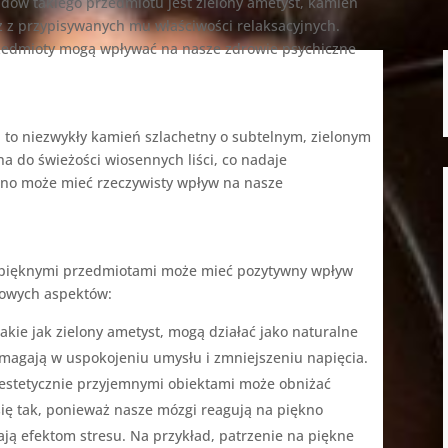
dów takiego przedmiotu jest zielony ametyst, kamień
ież z przypisywanych mu właściwości relaksacyjnych.
przedmioty mogą wpływać na nasze zdrowie psychiczne
t, to niezwykły kamień szlachetny o subtelnym, zielonym
na do świeżości wiosennych liści, co nadaje
ękno może mieć rzeczywisty wpływ na nasze
ę pięknymi przedmiotami może mieć pozytywny wpływ
zowych aspektów:
akie jak zielony ametyst, mogą działać jako naturalne
omagają w uspokojeniu umysłu i zmniejszeniu napięcia.
 estetycznie przyjemnymi obiektami może obniżać
się tak, ponieważ nasze mózgi reagują na piękno
ją efektom stresu. Na przykład, patrzenie na piękne