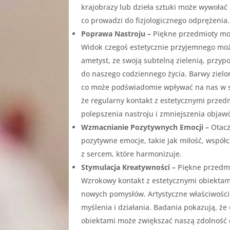
krajobrazy lub dzieła sztuki może wywołać
co prowadzi do fizjologicznego odprężenia.
Poprawa Nastroju –
Piękne przedmioty mo
Widok czegoś estetycznie przyjemnego może
ametyst, ze swoją subtelną zielenią, przy
do naszego codziennego życia. Barwy zielon
co może podświadomie wpływać na nas w sp
że regularny kontakt z estetycznymi prz
polepszenia nastroju i zmniejszenia objaw
Wzmacnianie Pozytywnych Emocji –
Otac
pozytywne emocje, takie jak miłość, współc
z sercem, które harmonizuje.
Stymulacja Kreatywności –
Piękne przedm
Wzrokowy kontakt z estetycznymi obiektam
nowych pomysłów. Artystyczne właściwości
myślenia i działania. Badania pokazują, ż
obiektami może zwiększać naszą zdolność 