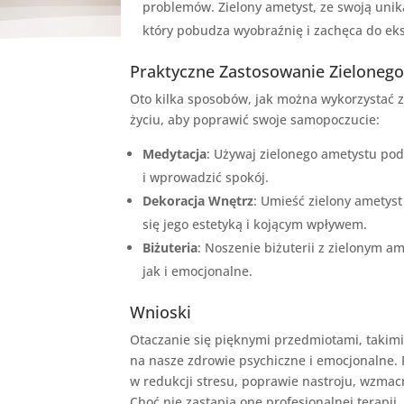
problemów. Zielony ametyst, ze swoją unika
który pobudza wyobraźnię i zachęca do eks
Praktyczne Zastosowanie Zieloneg
Oto kilka sposobów, jak można wykorzystać 
życiu, aby poprawić swoje samopoczucie:
Medytacja
: Używaj zielonego ametystu po
i wprowadzić spokój.
Dekoracja Wnętrz
: Umieść zielony ametys
się jego estetyką i kojącym wpływem.
Biżuteria
: Noszenie biżuterii z zielonym 
jak i emocjonalne.
Wnioski
Otaczanie się pięknymi przedmiotami, takimi
na nasze zdrowie psychiczne i emocjonalne.
w redukcji stresu, poprawie nastroju, wzmac
Choć nie zastąpią one profesjonalnej terapi