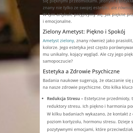
się pięknymi przedmiotami. Jednym z przykła
znany nie tylko ze swojej estetyki, ale równ
W tym artykule przyjrzymy się, jak piękne 
i emocjonalne.
Zielony Ametyst: Piękno i Spokój
Ametyst zielony
, znany również jako prasioli
kolorze. Jego estetyka jest często porównywa
mu unikalny, kojący wygląd. Ale czy jego pi
samopoczucie?
Estetyka a Zdrowie Psychiczne
Badania naukowe sugerują, że otaczanie si
na nasze zdrowie psychiczne. Oto kilka kluc
Redukcja Stresu –
Estetyczne przedmioty, t
reduktory stresu. Ich piękno i harmonia p
W kilku badaniach wykazano, że kontakt z
poziom kortyzolu, hormonu stresu. Dzieje 
pozytywnymi emocjami, które przeciwdziała