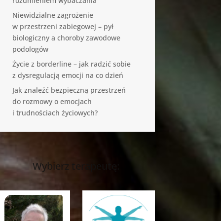
rozumieniem wybaczania
Niewidzialne zagrożenie
w przestrzeni zabiegowej – pył
biologiczny a choroby zawodowe
podologów
Życie z borderline – jak radzić sobie
z dysregulacją emocji na co dzień
Jak znaleźć bezpieczną przestrzeń
do rozmowy o emocjach
i trudnościach życiowych?
Wybierz terapeutę: