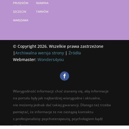
PRUSZKÓW
SKAWINA
SZCZECIN
TARNÓW
WARSZAWA
© Copyright 2026. Wszelkie prawa zastrzeżone
|
Archiwalna wersja strony
|
Źródła
Webmaster:
Wonders4you
Wiarygodność informacji: choć staramy się, aby informacje
na portalu były jak najbardziej wiarygodne i aktualne,
nie możemy jednak dać takiej gwarancji. Dlatego też trzeba
pamiętać, że informacje te nie zastąpią kontaktu
z profesjonalistą: psychoterapeutą, psychologiem bądź
psychiatrą.