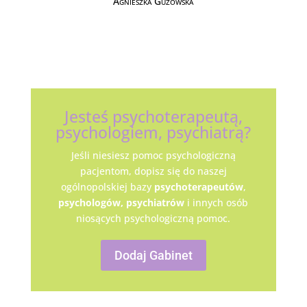
Agnieszka Guzowska
Jesteś psychoterapeutą,
psychologiem, psychiatrą?
Jeśli niesiesz pomoc psychologiczną
pacjentom, dopisz się do naszej
ogólnopolskiej bazy
psychoterapeutów
,
psychologów,
psychiatrów
i innych osób
niosących psychologiczną pomoc.
Dodaj Gabinet