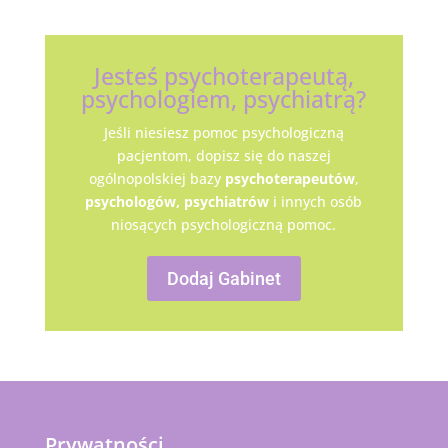
Jesteś psychoterapeutą,
psychologiem, psychiatrą?
Jeśli niesiesz pomoc psychologiczną
pacjentom, dopisz się do naszej
ogólnopolskiej bazy
psychoterapeutów
,
psychologów,
psychiatrów
i innych osób
niosących psychologiczną pomoc.
Dodaj Gabinet
Prywatności