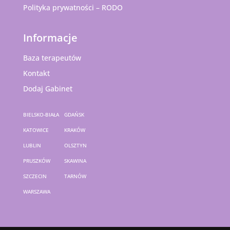
Polityka prywatności – RODO
Informacje
Baza terapeutów
Kontakt
Dodaj Gabinet
BIELSKO-BIAŁA
GDAŃSK
KATOWICE
KRAKÓW
LUBLIN
OLSZTYN
PRUSZKÓW
SKAWINA
SZCZECIN
TARNÓW
WARSZAWA