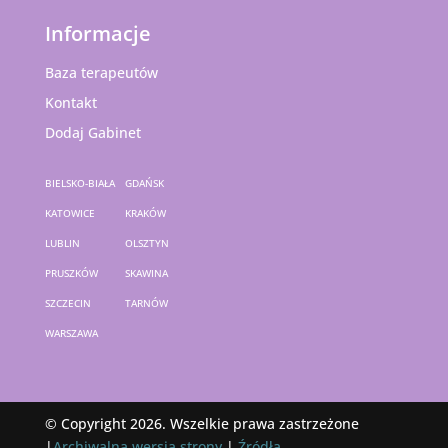
Informacje
Baza terapeutów
Kontakt
Dodaj Gabinet
BIELSKO-BIAŁA
GDAŃSK
KATOWICE
KRAKÓW
LUBLIN
OLSZTYN
PRUSZKÓW
SKAWINA
SZCZECIN
TARNÓW
WARSZAWA
© Copyright 2026. Wszelkie prawa zastrzeżone
|
Archiwalna wersja strony
|
Źródła