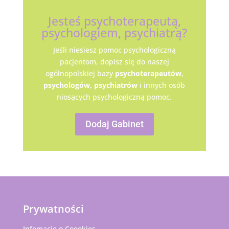
Jesteś psychoterapeutą,
psychologiem, psychiatrą?
Jeśli niesiesz pomoc psychologiczną
pacjentom, dopisz się do naszej
ogólnopolskiej bazy
psychoterapeutów
,
psychologów,
psychiatrów
i innych osób
niosących psychologiczną pomoc.
Dodaj Gabinet
Prywatności
Infomacje o Coookies