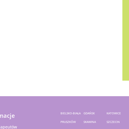
BIELSKO-BIAŁA
GDAŃSK
KATOWICE
macje
PRUSZKÓW
SKAWINA
SZCZECIN
rapeutów