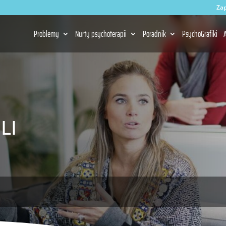
Zap
Problemy
Nurty psychoterapii
Poradnik
PsychoGrafiki
A
li