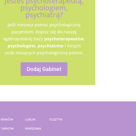
Jesteś psychoterapeutą,
psychologiem,
psychiatrą?
Jeśli niesiesz pomoc psychologiczną
pacjentom, dopisz się do naszej
ogólnopolskiej bazy
psychoterapeutów
,
psychologów,
psychiatrów
i innych
osób niosących psychologiczną pomoc.
Dodaj Gabinet
KRAKÓW
LUBLIN
OLSZTYN
TARNÓW
WARSZAWA