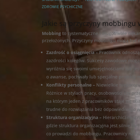
ZDROWIE PSYCHICZNE
Jakie są przyczyny mobbingu 
Mobbing
to systematyczne i długotrwałe nęk
przełożonych. Przyczyny mobbingu mogą być r
Zazdrość o osiągnięcia –
Pracownik odnoszą
zazdrości kolegów. Sukcesy zawodowe mogą b
wyróżnia się swoimi umiejętnościami lub jes
o awanse, pochwały lub specjalne projekty 
Konflikty personalne –
Niewielkie nieporoz
Różnice w stylach pracy, osobowości czy p
na którym jeden z pracowników staje się of
trudne do rozwiązania bez odpowiedniego ws
Struktura organizacyjna –
Hierarchiczne st
gdzie struktura organizacyjna jest silnie h
co prowadzi do mobbingu. Pracownicy na ni