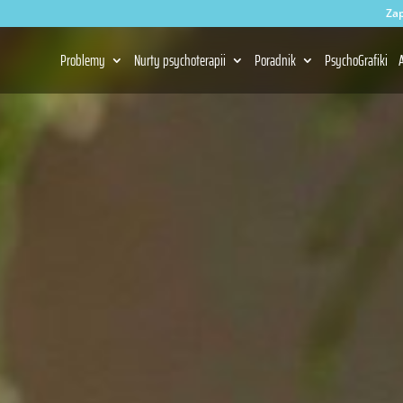
Zap
Problemy
Nurty psychoterapii
Poradnik
PsychoGrafiki
A