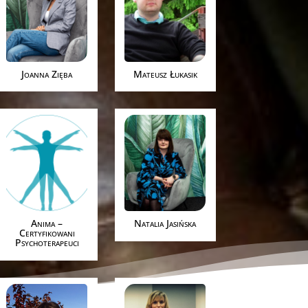
Joanna Zięba
Mateusz Łukasik
Anima –
Natalia Jasińska
Certyfikowani
Psychoterapeuci