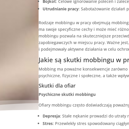
Bojkot
: Celowe ignorowanie poleceń i zalec
Utrudnianie pracy
: Sabotażowanie działań 
Rodzaje mobbingu w pracy obejmują mobbing 
ma swoje specyficzne cechy i może mieć różno
mobbingu pozwala na skuteczniejsze przeciwd
zapobiegawczych w miejscu pracy. Ważne jest,
i podejmowały aktywne działania w celu ochr
Jakie są skutki mobbingu w p
Mobbing ma poważne konsekwencje zarówno dla 
psychiczne, fizyczne i społeczne, a także wpły
Skutki dla ofiar
Psychiczne skutki mobbingu
Ofiary mobbingu często doświadczają poważny
Depresja
: Stałe nękanie prowadzi do utraty r
Stres
: Przewlekły stres spowodowany ciągły