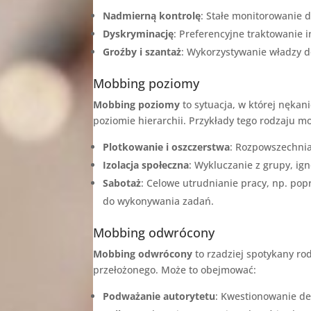
Nadmierną kontrolę
: Stałe monitorowanie 
Dyskryminację
: Preferencyjne traktowanie
Groźby i szantaż
: Wykorzystywanie władzy d
Mobbing poziomy
Mobbing poziomy
to sytuacja, w której nęk
poziomie hierarchii. Przykłady tego rodzaju m
Plotkowanie i oszczerstwa
: Rozpowszechnia
Izolacja społeczna
: Wykluczanie z grupy, ig
Sabotaż
: Celowe utrudnianie pracy, np. pop
do wykonywania zadań.
Mobbing odwrócony
Mobbing odwrócony
to rzadziej spotykany r
przełożonego. Może to obejmować:
Podważanie autorytetu
: Kwestionowanie de