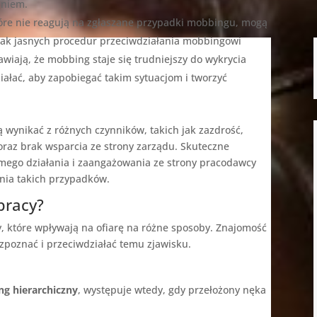
aniem.
tóre nie reagują na zgłaszane przypadki mobbingu, mogą
rak jasnych procedur przeciwdziałania mobbingowi
awiają, że mobbing staje się trudniejszy do wykrycia
iałać, aby zapobiegać takim sytuacjom i tworzyć
 wynikać z różnych czynników, takich jak zazdrość,
 oraz brak wsparcia ze strony zarządu. Skuteczne
ego działania i zaangażowania ze strony pracodawcy
ania takich przypadków.
pracy?
 które wpływają na ofiarę na różne sposoby. Znajomość
ozpoznać i przeciwdziałać temu zjawisku.
g hierarchiczny
, występuje wtedy, gdy przełożony nęka