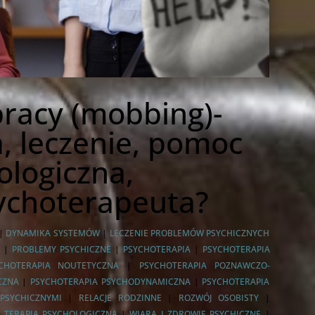
racy (mobbing)
-
, leczenie, pomoc
ologiczna,
sychoterapeuta?
|
DYNAMIKA SYSTEMÓW
|
LECZENIE PROBLEMÓW PSYCHICZNYCH
E
|
PROBLEMY PSYCHICZNE
|
PSYCHOTERAPIA
|
PSYCHOTERAPIA
CHOTERAPIA NOUTETYCZNA
|
PSYCHOTERAPIA POZNAWCZO-
CZNA
|
PSYCHOTERAPIA PSYCHODYNAMICZNA
|
PSYCHOTERAPIA
PSYCHICZNYMI
|
RELACJE RODZINNE
|
ROZWÓJ OSOBISTY
|
|
TERAPIA PSYCHOLOGICZNA
|
WIARA I ZDROWIE PSYCHICZNE
|