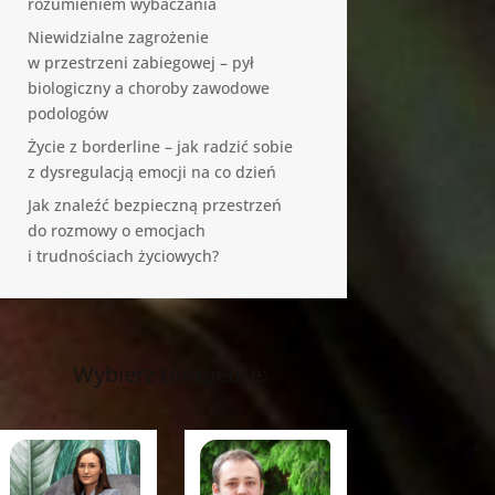
rozumieniem wybaczania
Niewidzialne zagrożenie
w przestrzeni zabiegowej – pył
biologiczny a choroby zawodowe
podologów
Życie z borderline – jak radzić sobie
z dysregulacją emocji na co dzień
Jak znaleźć bezpieczną przestrzeń
do rozmowy o emocjach
i trudnościach życiowych?
Wybierz terapeutę: