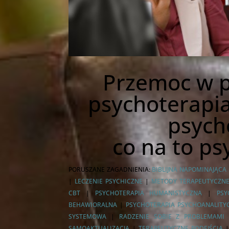
Przemoc w p
psychoterapia
psych
co na to p
PORUSZANE ZAGADNIENIA:
BIBLIJNA NAPOMINAJĄCA
|
LECZENIE PSYCHICZNE
|
METODY TERAPEUTYCZN
CBT
|
PSYCHOTERAPIA HUMANISTYCZNA
|
PSY
BEHAWIORALNA
|
PSYCHOTERAPIA PSYCHOANALITY
SYSTEMOWA
|
RADZENIE SOBIE Z PROBLEMAMI 
SAMOAKTUALIZACJA
|
TERAPEUTYCZNE PODEJŚCIA