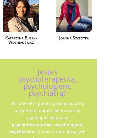
Katarzyna Bubak-
Joanna Szczotka
Woźniakiewicz
Jesteś
psychoterapeutą,
psychologiem,
psychiatrą?
Jeśli niesiesz pomoc psychologiczną
pacjentom, dopisz się do naszej
ogólnopolskiej bazy
psychoterapeutów
,
psychologów,
psychiatrów
i innych osób niosących