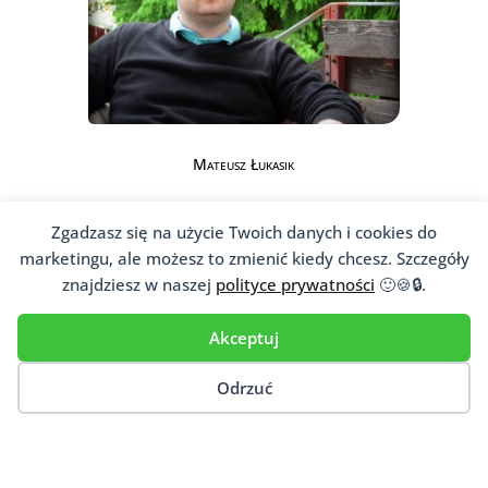
Mateusz Łukasik
Zgadzasz się na użycie Twoich danych i cookies do
marketingu, ale możesz to zmienić kiedy chcesz. Szczegóły
znajdziesz w naszej
polityce prywatności
🙂🍪🔒.
Akceptuj
Jesteś psychoterapeutą,
psychologiem, psychiatrą?
Odrzuć
Jeśli niesiesz pomoc psychologiczną
pacjentom, dopisz się do naszej
ogólnopolskiej bazy
psychoterapeutów
,
psychologów,
psychiatrów
i innych osób