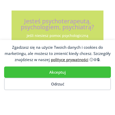
Jesteś psychoterapeutą,
psychologiem, psychiatrą?
Jeśli niesiesz pomoc psychologiczną
pacjentom, dopisz się do naszej
Zgadzasz się na użycie Twoich danych i cookies do
ogólnopolskiej bazy
psychoterapeutów
,
marketingu, ale możesz to zmienić kiedy chcesz. Szczegóły
psychologów,
psychiatrów
i innych osób
niosących psychologiczną pomoc.
znajdziesz w naszej
polityce prywatności
🙂🍪🔒.
Akceptuj
Dodaj Gabinet
Odrzuć
Ten artykuł porusza takie tematy jak: