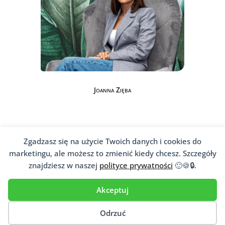
Joanna Zięba
Zgadzasz się na użycie Twoich danych i cookies do
marketingu, ale możesz to zmienić kiedy chcesz. Szczegóły
znajdziesz w naszej
polityce prywatności
🙂🍪🔒.
Jesteś psychoterapeutą,
psychologiem, psychiatrą?
Akceptuj
Jeśli niesiesz pomoc psychologiczną
Odrzuć
pacjentom, dopisz się do naszej