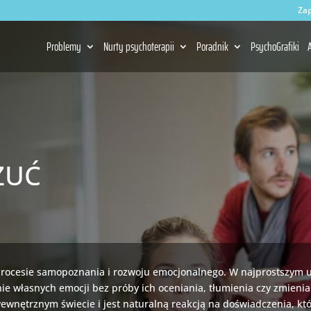
Zap
Problemy
Nurty psychoterapii
Poradnik
PsychoGrafiki
A
zuć
procesie samopoznania i rozwoju emocjonalnego. W najprostszym 
e własnych emocji bez próby ich oceniania, tłumienia czy zmienian
ewnętrznym świecie i jest naturalną reakcją na doświadczenia, k