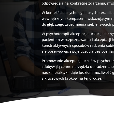
odpowiedzią na konkretne zdarzenia, myś
W kontekście psychologii i psychoterapii
wewnętrznym kompasem, wskazującym na to,
do głębszego zrozumienia siebie, swoich p
W psychoterapii akceptacja uczuć jest cz
pacjentom w rozpoznawaniu i akceptacji ic
konstruktywnych sposobów radzenia sobie 
się obserwować swoje uczucia bez ocenian
Promowanie akceptacji uczuć w psychoter
zdobywają cenne narzędzia do radzenia so
nauki i praktyki, daje ludziom możliwość 
z kluczowych kroków na tej drodze.