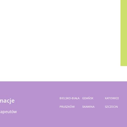
BIELSKO-BIAŁA
GDAŃSK
KATOWICE
macje
PRUSZKÓW
SKAWINA
SZCZECIN
rapeutów