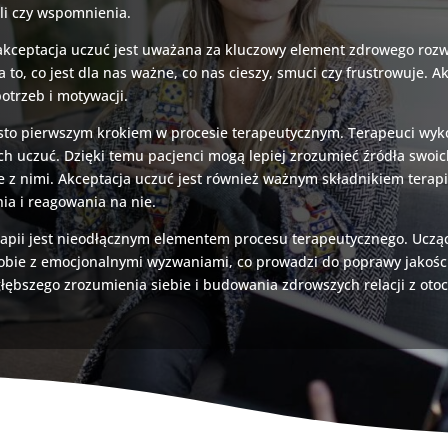
li czy wspomnienia.
, akceptacja uczuć jest uważana za kluczowy element zdrowego ro
 co jest dla nas ważne, co nas cieszy, smuci czy frustrowuje. Ak
otrzeb i motywacji.
ęsto pierwszym krokiem w procesie terapeutycznym. Terapeuci wyk
h uczuć. Dzięki temu pacjenci mogą lepiej zrozumieć źródła swoich
z nimi. Akceptacja uczuć jest również ważnym składnikiem terapii
ia i reagowania na nie.
apii jest nieodłącznym elementem procesu terapeutycznego. Ucząc
bie z emocjonalnymi wyzwaniami, co prowadzi do poprawy jakości i
głębszego zrozumienia siebie i budowania zdrowszych relacji z oto