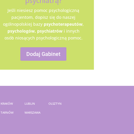
psychiatrą?
Jeśli niesiesz pomoc psychologiczną
pacjentom, dopisz się do naszej
ogólnopolskiej bazy
psychoterapeutów
,
psychologów,
psychiatrów
i innych
osób niosących psychologiczną pomoc.
Dodaj Gabinet
KRAKÓW
LUBLIN
OLSZTYN
TARNÓW
WARSZAWA