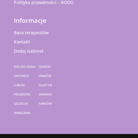
Polityka prywatności – RODO
Informacje
Baza terapeutów
Kontakt
Dodaj Gabinet
BIELSKO-BIAŁA
GDAŃSK
KATOWICE
KRAKÓW
LUBLIN
OLSZTYN
PRUSZKÓW
SKAWINA
SZCZECIN
TARNÓW
WARSZAWA