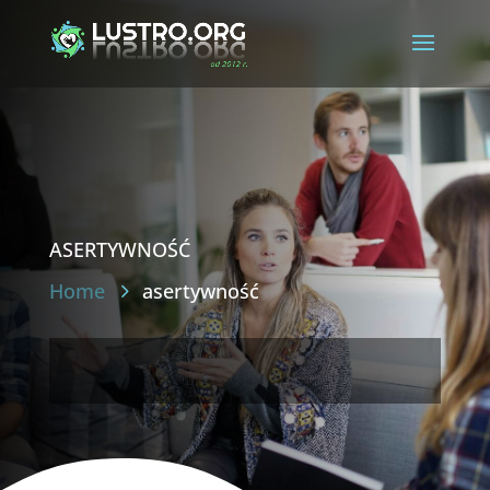
asertywność
Home
asertywność