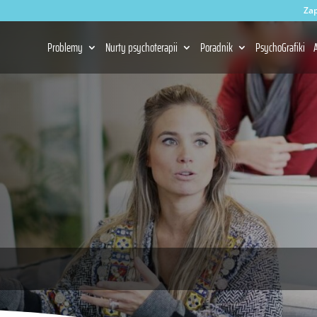
Zap
Problemy
Nurty psychoterapii
Poradnik
PsychoGrafiki
A