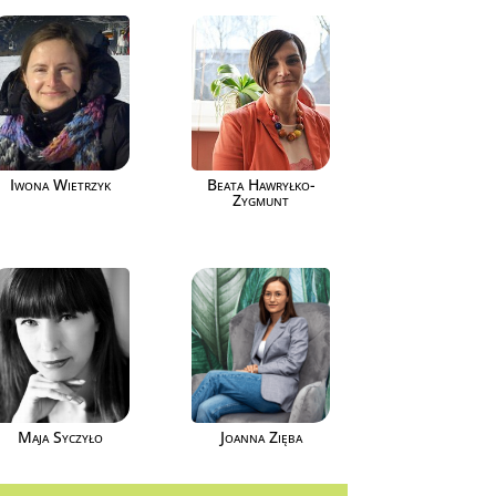
Iwona Wietrzyk
Beata Hawryłko-
Zygmunt
Maja Syczyło
Joanna Zięba