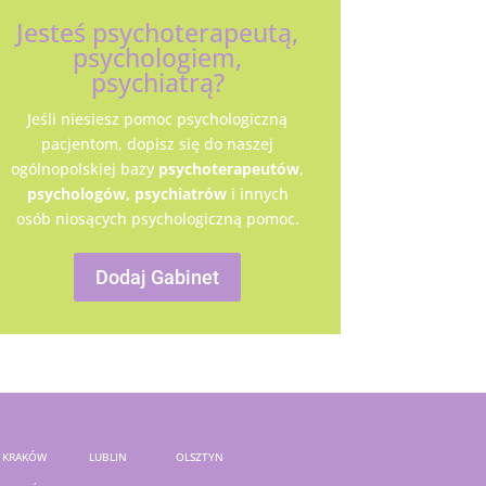
Jesteś psychoterapeutą,
psychologiem,
psychiatrą?
Jeśli niesiesz pomoc psychologiczną
pacjentom, dopisz się do naszej
ogólnopolskiej bazy
psychoterapeutów
,
psychologów,
psychiatrów
i innych
osób niosących psychologiczną pomoc.
Dodaj Gabinet
KRAKÓW
LUBLIN
OLSZTYN