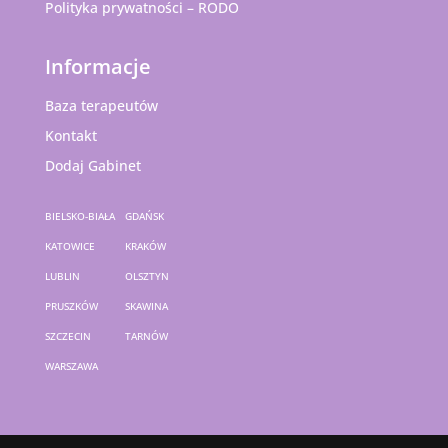
Polityka prywatności – RODO
Informacje
Baza terapeutów
Kontakt
Dodaj Gabinet
BIELSKO-BIAŁA
GDAŃSK
KATOWICE
KRAKÓW
LUBLIN
OLSZTYN
PRUSZKÓW
SKAWINA
SZCZECIN
TARNÓW
WARSZAWA