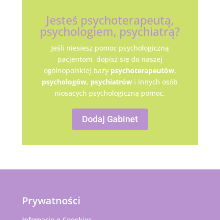
Jesteś psychoterapeutą,
psychologiem, psychiatrą?
Jeśli niesiesz pomoc psychologiczną
pacjentom, dopisz się do naszej
ogólnopolskiej bazy
psychoterapeutów
,
psychologów,
psychiatrów
i innych osób
niosących psychologiczną pomoc.
Dodaj Gabinet
Prywatności
Infomacje o Coookies