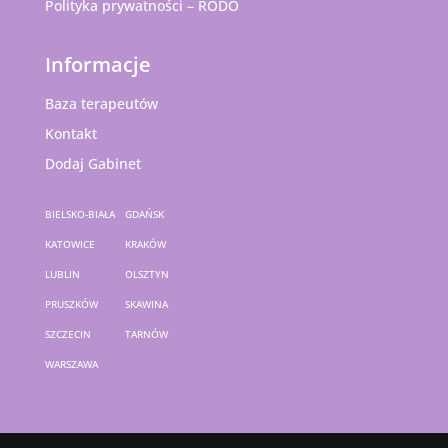
Polityka prywatności – RODO
Informacje
Baza terapeutów
Kontakt
Dodaj Gabinet
BIELSKO-BIAŁA
GDAŃSK
KATOWICE
KRAKÓW
LUBLIN
OLSZTYN
PRUSZKÓW
SKAWINA
SZCZECIN
TARNÓW
WARSZAWA